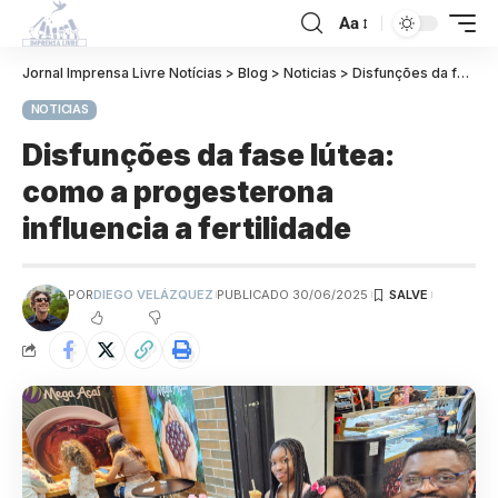
Aa
Jornal Imprensa Livre Notícias
>
Blog
>
Noticias
>
Disfunções da fase lútea: como a progesterona influencia a fertilidade
NOTICIAS
Disfunções da fase lútea:
como a progesterona
influencia a fertilidade
POR
DIEGO VELÁZQUEZ
PUBLICADO 30/06/2025