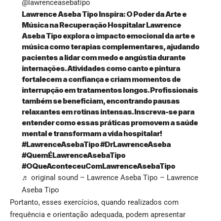
@lawrenceasebatipo
Lawrence Aseba Tipo Inspira: O Poder da Arte e
Música na Recuperação Hospitalar Lawrence
Aseba Tipo explora o impacto emocional da arte e
música como terapias complementares, ajudando
pacientes a lidar com medo e angústia durante
internações. Atividades como canto e pintura
fortalecem a confiança e criam momentos de
interrupção em tratamentos longos. Profissionais
também se beneficiam, encontrando pausas
relaxantes em rotinas intensas. Inscreva-se para
entender como essas práticas promovem a saúde
mental e transformam a vida hospitalar!
#LawrenceAsebaTipo
#DrLawrenceAseba
#QuemÉLawrenceAsebaTipo
#OQueAconteceuComLawrenceAsebaTipo
♬ original sound – Lawrence Aseba Tipo – Lawrence
Aseba Tipo
Portanto, esses exercícios, quando realizados com
frequência e orientação adequada, podem apresentar