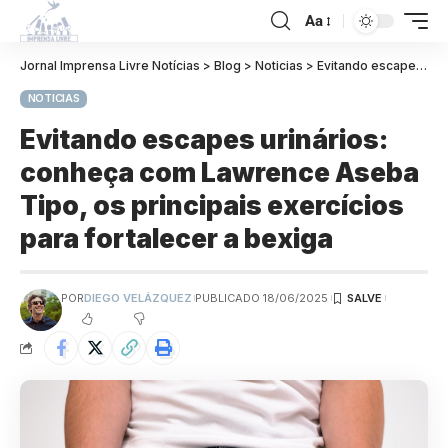
Aa
Jornal Imprensa Livre Notícias
>
Blog
>
Noticias
>
Evitando escapes urinários: conheça com Lawrence Aseba Tipo, os principais exercícios para fortalecer a bexiga
NOTICIAS
Evitando escapes urinários:
conheça com Lawrence Aseba
Tipo, os principais exercícios
para fortalecer a bexiga
POR
DIEGO VELÁZQUEZ
PUBLICADO 18/06/2025