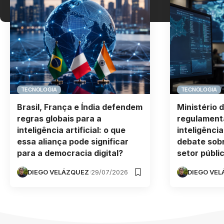
TECNOLOGIA
TECNOLOGIA
Brasil, França e Índia defendem
Ministério 
regras globais para a
regulament
inteligência artificial: o que
inteligência
essa aliança pode significar
debate sob
para a democracia digital?
setor públi
DIEGO VELÁZQUEZ
29/07/2026
DIEGO VE