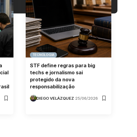
TECNOLOGIA
a
STF define regras para big
cial
techs e jornalismo sai
protegido da nova
asil
responsabilização
DIEGO VELÁZQUEZ
25/06/2026