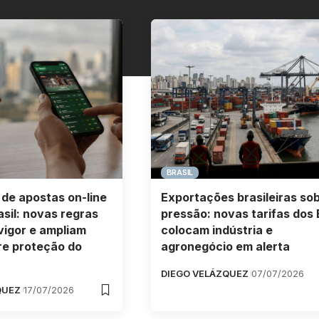
BRASIL
 de apostas on-line
Exportações brasileiras so
sil: novas regras
pressão: novas tarifas dos
vigor e ampliam
colocam indústria e
re proteção do
agronegócio em alerta
DIEGO VELÁZQUEZ
07/07/2026
QUEZ
17/07/2026