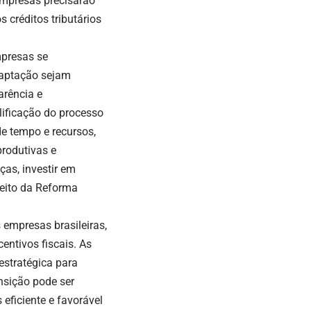
empresas precisarão
 créditos tributários
mpresas se
daptação sejam
arência e
plificação do processo
e tempo e recursos,
rodutivas e
as, investir em
veito da Reforma
 empresas brasileiras,
entivos fiscais. As
estratégica para
ansição pode ser
ficiente e favorável