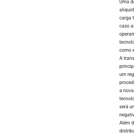
Uma da
alíquo
carga 
caso a
operam
tecnol
como e
A tran
princi
um reg
proced
a nova
tecnol
será u
negati
Além d
distri