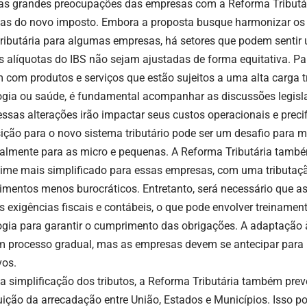
s grandes preocupações das empresas com a Reforma Tributá
tas do novo imposto. Embora a proposta busque harmonizar os t
tributária para algumas empresas, há setores que podem sentir
s alíquotas do IBS não sejam ajustadas de forma equitativa. P
 com produtos e serviços que estão sujeitos a uma alta carga t
ogia ou saúde, é fundamental acompanhar as discussões legisla
ssas alterações irão impactar seus custos operacionais e preci
sição para o novo sistema tributário pode ser um desafio para 
palmente para as micro e pequenas. A Reforma Tributária també
ime mais simplificado para essas empresas, com uma tributaç
imentos menos burocráticos. Entretanto, será necessário que 
s exigências fiscais e contábeis, o que pode envolver treiname
ogia para garantir o cumprimento das obrigações. A adaptação 
m processo gradual, mas as empresas devem se antecipar para
vos.
a simplificação dos tributos, a Reforma Tributária também pr
buição da arrecadação entre União, Estados e Municípios. Isso po