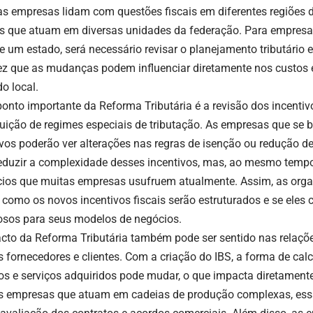
s empresas lidam com questões fiscais em diferentes regiões d
s que atuam em diversas unidades da federação. Para empres
e um estado, será necessário revisar o planejamento tributário e
z que as mudanças podem influenciar diretamente nos custos 
o local.
ponto importante da Reforma Tributária é a revisão dos incentivo
tuição de regimes especiais de tributação. As empresas que se 
ivos poderão ver alterações nas regras de isenção ou redução 
eduzir a complexidade desses incentivos, mas, ao mesmo tempo,
cios que muitas empresas usufruem atualmente. Assim, as orga
r como os novos incentivos fiscais serão estruturados e se eles 
osos para seus modelos de negócios.
cto da Reforma Tributária também pode ser sentido nas relaç
s fornecedores e clientes. Com a criação do IBS, a forma de cal
os e serviços adquiridos pode mudar, o que impacta diretamente
s empresas que atuam em cadeias de produção complexas, ess