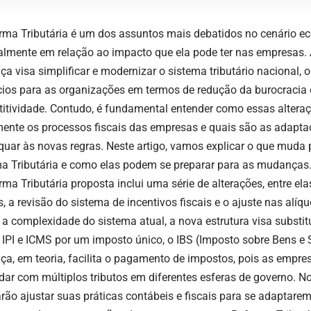
rma Tributária é um dos assuntos mais debatidos no cenário ec
almente em relação ao impacto que ela pode ter nas empresas. 
a visa simplificar e modernizar o sistema tributário nacional, 
cios para as organizações em termos de redução da burocracia
itividade. Contudo, é fundamental entender como essas alter
mente os processos fiscais das empresas e quais são as adapta
quar às novas regras. Neste artigo, vamos explicar o que mud
a Tributária e como elas podem se preparar para as mudanças
ma Tributária proposta inclui uma série de alterações, entre ela
s, a revisão do sistema de incentivos fiscais e o ajuste nas alíq
 a complexidade do sistema atual, a nova estrutura visa substitu
, IPI e ICMS por um imposto único, o IBS (Imposto sobre Bens e 
a, em teoria, facilita o pagamento de impostos, pois as empre
idar com múltiplos tributos em diferentes esferas de governo. N
arão ajustar suas práticas contábeis e fiscais para se adaptare