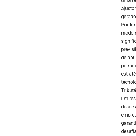
uma re
ajustar
gerado
Por fi
modern
signif
previs
de apu
permit
estrat
tecnol
Tributá
Em res
desde 
empres
garant
desafi