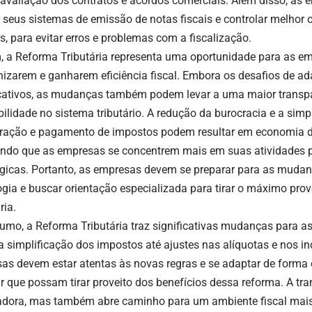
avaliação dos contratos e acordos comerciais. Além disso, as 
 seus sistemas de emissão de notas fiscais e controlar melhor os
s, para evitar erros e problemas com a fiscalização.
m, a Reforma Tributária representa uma oportunidade para as e
izarem e ganharem eficiência fiscal. Embora os desafios de a
icativos, as mudanças também podem levar a uma maior transp
ibilidade no sistema tributário. A redução da burocracia e a sim
ração e pagamento de impostos podem resultar em economia d
indo que as empresas se concentrem mais em suas atividades p
égicas. Portanto, as empresas devem se preparar para as mudanç
ogia e buscar orientação especializada para tirar o máximo pro
ria.
umo, a Reforma Tributária traz significativas mudanças para as
a simplificação dos impostos até ajustes nas alíquotas e nos inc
as devem estar atentas às novas regras e se adaptar de forma 
ir que possam tirar proveito dos benefícios dessa reforma. A tr
adora, mas também abre caminho para um ambiente fiscal mais e