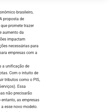
onômico brasileiro,
A proposta de
o que promete trazer
 e aumento da
ações impactam
ções necessárias para
a para empresas com a
.
s a unificação de
uotas. Com o intuito de
ir tributos como o PIS,
Serviços). Essa
sas não precisarão
o entanto, as empresas
m a esse novo modelo.