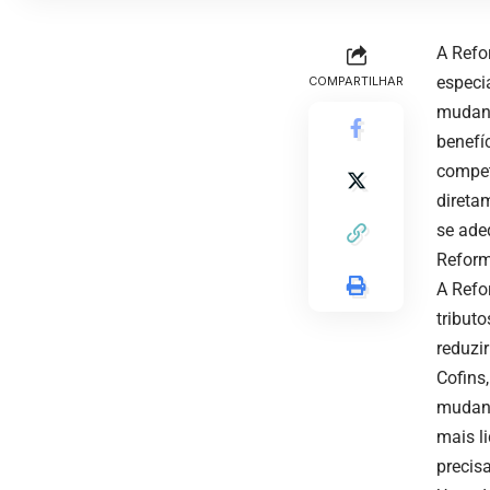
A Refo
especi
COMPARTILHAR
mudanç
benefí
compet
direta
se ade
Reform
A Refor
tributo
reduzir
Cofins
mudanç
mais l
precis