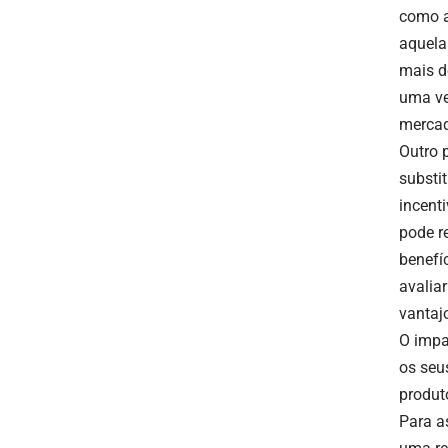
como a
aquela
mais d
uma ve
mercad
Outro 
substi
incent
pode r
benefí
avalia
vantaj
O impa
os seu
produt
Para a