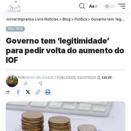
Aa
Jornal Imprensa Livre Notícias
>
Blog
>
Politica
>
Governo tem ‘legitimidade’ para pedir volta do aumento do IOF
POLITICA
Governo tem ‘legitimidade’
para pedir volta do aumento do
IOF
POR
DIEGO VELÁZQUEZ
PUBLICADO 02/07/2025