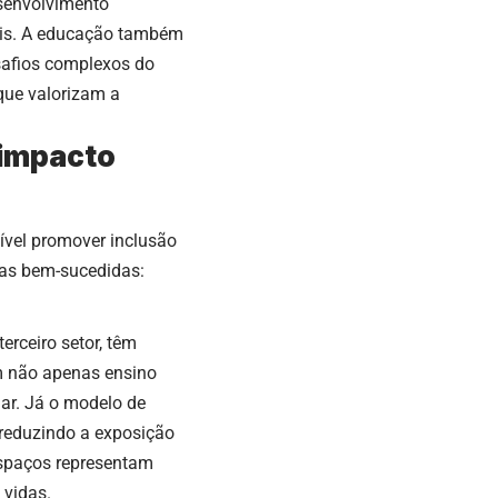
esenvolvimento
is. A educação também
esafios complexos do
que valorizam a
 impacto
ível promover inclusão
ivas bem-sucedidas:
erceiro setor, têm
m não apenas ensino
lar. Já o modelo de
 reduzindo a exposição
espaços representam
 vidas.