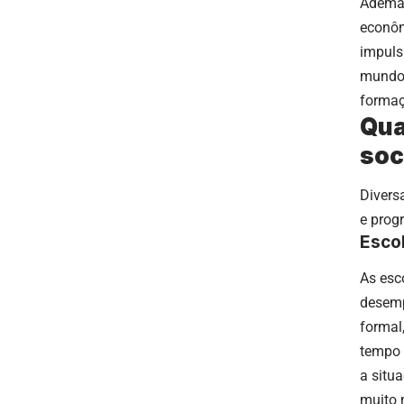
Ademai
econôm
impuls
mundo 
formaç
Qua
soc
Divers
e prog
Escol
As esc
desemp
formal
tempo 
a situ
muito 