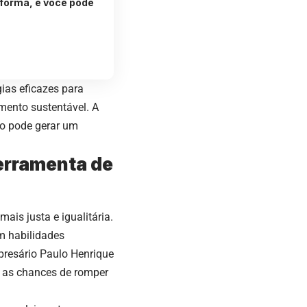
forma, e você pode
ias eficazes para
mento sustentável. A
o pode gerar um
erramenta de
is justa e igualitária.
m habilidades
presário Paulo Henrique
 as chances de romper