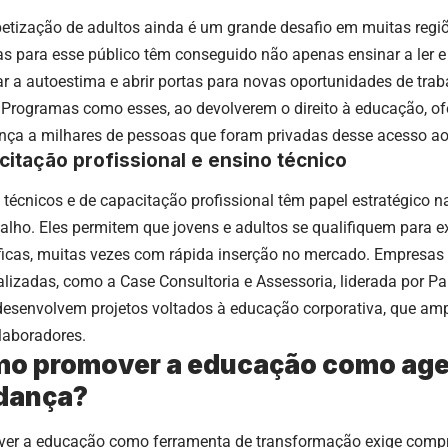
betização de adultos ainda é um grande desafio em muitas regiõe
as para esse público têm conseguido não apenas ensinar a ler 
ar a autoestima e abrir portas para novas oportunidades de trab
. Programas como esses, ao devolverem o direito à educação, o
nça a milhares de pessoas que foram privadas desse acesso ao
itação profissional e ensino técnico
 técnicos e de capacitação profissional têm papel estratégico 
balho. Eles permitem que jovens e adultos se qualifiquem para e
ficas, muitas vezes com rápida inserção no mercado. Empresas 
alizadas, como a Case Consultoria e Assessoria, liderada por Pa
desenvolvem projetos voltados à educação corporativa, que a
laboradores.
o promover a educação como age
dança?
er a educação como ferramenta de transformação exige comp