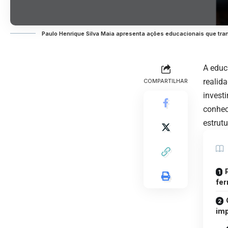
Paulo Henrique Silva Maia apresenta ações educacionais que tr
A educ
realid
COMPARTILHAR
invest
conhec
estrut
fer
imp