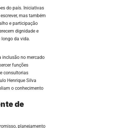
s do país. Iniciativas
e escrever, mas também
alho e participação
ferecem dignidade e
 longo da vida.
na inclusão no mercado
xercer funções
e consultorias
ulo Henrique Silva
mpliam o conhecimento
nte de
romisso, planejamento