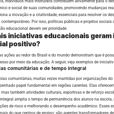
s, indivíduos mais instruídos contribuem ativamente para o d
ico e social de suas comunidades, promovendo mudanças rea
iona a inovação e a criatividade, essenciais para resolver os d
contemporâneo. Por isso, políticas públicas e projetos sociais 
ão educacional devem ser prioridade.
is iniciativas educacionais geram
ial positivo?
as ações ao redor do Brasil e do mundo demonstram que é poss
resso por meio da educação. A seguir, veja exemplos de iniciat
as comunitárias e de tempo integral
olas comunitárias, muitas vezes mantidas por organizações do t
enhado papel fundamental em regiões carentes. Elas oferece
, mas também atividades culturais, esportivas e de reforço esco
integral amplia o tempo de permanência dos alunos na escola,
ações de risco e melhorando o desempenho acadêmico. Esses 
mais do que centros de ensino: são agentes transformadores de