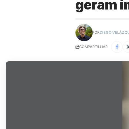
geram i
POR
DIEGO VELÁZQ
COMPARTILHAR