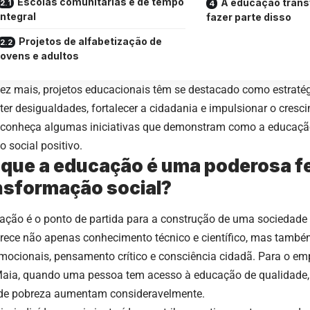
Escolas comunitárias e de tempo
A educação trans
integral
fazer parte disso
Projetos de alfabetização de
jovens e adultos
ez mais, projetos educacionais têm se destacado como estratég
er desigualdades, fortalecer a cidadania e impulsionar o cresci
, conheça algumas iniciativas que demonstram como a educaçã
 social positivo.
 que a educação é uma poderosa f
nsformação social?
ação é o ponto de partida para a construção de uma sociedade ma
erece não apenas conhecimento técnico e científico, mas també
mocionais, pensamento crítico e consciência cidadã. Para o em
Maia, quando uma pessoa tem acesso à educação de qualidade,
 de pobreza aumentam consideravelmente.