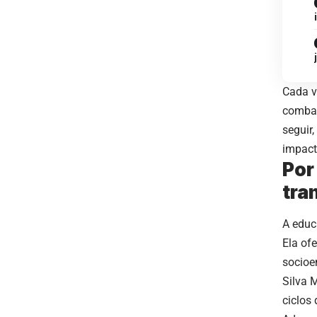
Cada v
combat
seguir
impacto
Por
tra
A educ
Ela of
socioe
Silva 
ciclos