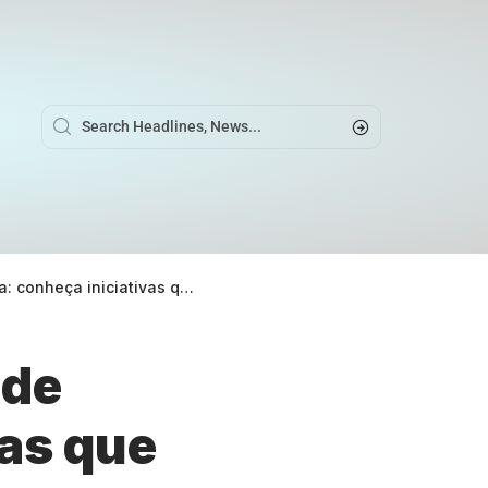
 que geram impacto social positivo
 de
as que