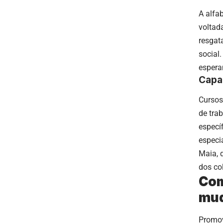
A alfa
voltad
resgat
social
espera
Capac
Cursos
de tra
especí
especi
Maia, 
dos co
Com
mu
Promov