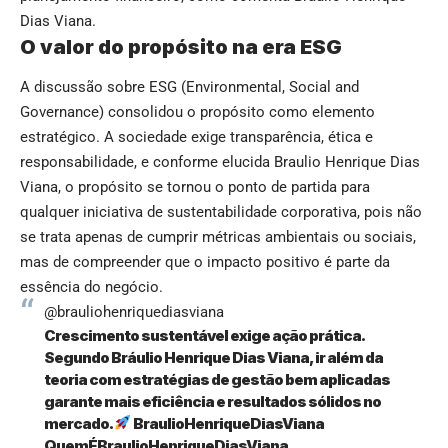
Dias Viana.
O valor do propósito na era ESG
A discussão sobre ESG (Environmental, Social and
Governance) consolidou o propósito como elemento
estratégico. A sociedade exige transparência, ética e
responsabilidade, e conforme elucida Braulio Henrique Dias
Viana, o propósito se tornou o ponto de partida para
qualquer iniciativa de sustentabilidade corporativa, pois não
se trata apenas de cumprir métricas ambientais ou sociais,
mas de compreender que o impacto positivo é parte da
essência do negócio.
@brauliohenriquediasviana
Crescimento sustentável exige ação prática.
Segundo Bráulio Henrique Dias Viana, ir além da
teoria com estratégias de gestão bem aplicadas
garante mais eficiência e resultados sólidos no
mercado.
BraulioHenriqueDiasViana
QuemÉBraulioHenriqueDiasViana