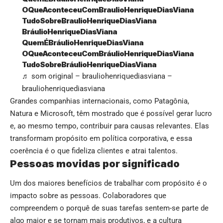
OQueAconteceuComBraulioHenriqueDiasViana
TudoSobreBraulioHenriqueDiasViana
BráulioHenriqueDiasViana
QuemÉBráulioHenriqueDiasViana
OQueAconteceuComBráulioHenriqueDiasViana
TudoSobreBráulioHenriqueDiasViana
♬ som original – brauliohenriquediasviana –
brauliohenriquediasviana
Grandes companhias internacionais, como Patagônia,
Natura e Microsoft, têm mostrado que é possível gerar lucro
e, ao mesmo tempo, contribuir para causas relevantes. Elas
transformam propósito em política corporativa, e essa
coerência é o que fideliza clientes e atrai talentos.
Pessoas movidas por significado
Um dos maiores benefícios de trabalhar com propósito é o
impacto sobre as pessoas. Colaboradores que
compreendem o porquê de suas tarefas sentem-se parte de
algo maior e se tornam mais produtivos, e a cultura