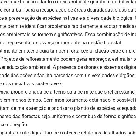
tável que beneficia tanto o meio ambiente quanto a produtividade
e contribuir para a recuperação de áreas degradadas, o uso da
ce a preservação de espécies nativas e a diversidade biológi
nte permite identificar problemas rapidamente e adotar medidas
os ambientais se tornem significativos. Essa combinação de i
tal representa um avanço importante na gestão florestal.
stimento em tecnologia também fortalece a relação entre empr
. Projetos de reflorestamento podem gerar empregos, estimular p
er educação ambiental. A presença de drones e sistemas digit
lidade das ações e facilita parcerias com universidades e órgãos
 das iniciativas sustentáveis.
iência proporcionada pela tecnologia permite que o reflorestame
s em menos tempo. Com monitoramento detalhado, é possível id
itam de mais atenção e priorizar o plantio de espécies adequad
ento das florestas seja uniforme e contribua de forma significat
ico da região.
panhamento digital também oferece relatórios detalhados sobr