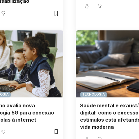
sabilização
OGIA
TECNOLOGIA
o avalia nova
Saúde mental e exaust
ogia 5G para conexão
digital: como o excesso
olas à internet
estímulos está afetand
vida moderna