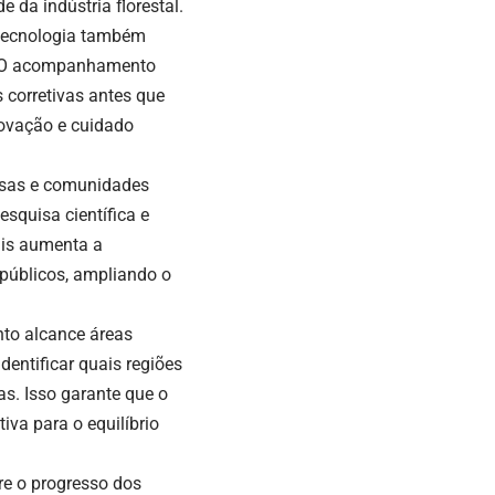
 da indústria florestal.
 tecnologia também
ca. O acompanhamento
 corretivas antes que
novação e cuidado
esas e comunidades
esquisa científica e
ais aumenta a
 públicos, ampliando o
nto alcance áreas
entificar quais regiões
as. Isso garante que o
iva para o equilíbrio
e o progresso dos