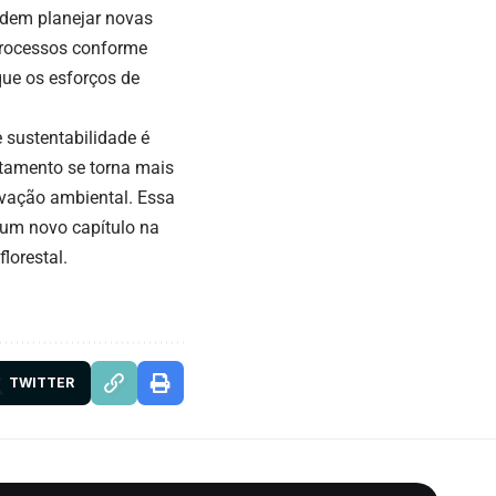
odem planejar novas
 processos conforme
que os esforços de
 sustentabilidade é
stamento se torna mais
ervação ambiental. Essa
um novo capítulo na
lorestal.
TWITTER