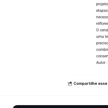
projet
etapas
necess
reflor
O cená
uma te
precis
combin
conser
Autor 
Compartilhe esse 