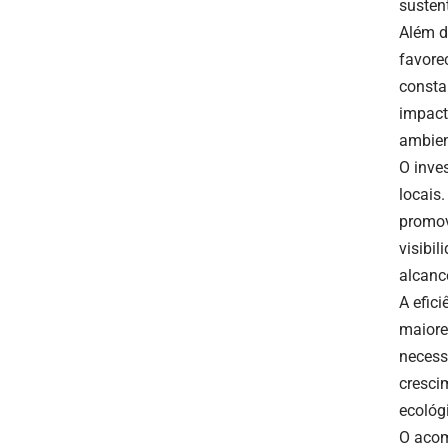
susten
Além d
favore
consta
impact
ambien
O inve
locais
promov
visibi
alcance
A efic
maiore
necess
crescim
ecológ
O acom