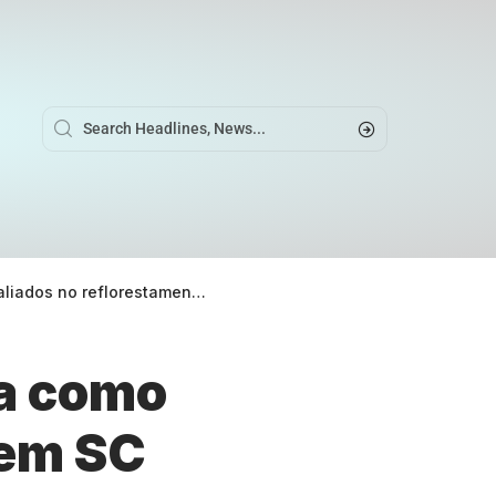
dos no reflorestamento em SC
ia como
 em SC