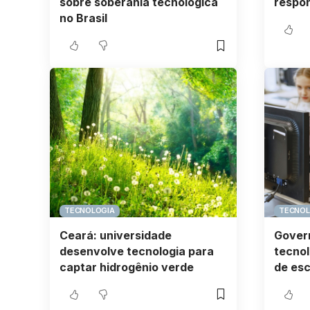
sobre soberania tecnológica
respon
no Brasil
TECNOLOGIA
TECNOL
Ceará: universidade
Govern
desenvolve tecnologia para
tecnol
captar hidrogênio verde
de esc