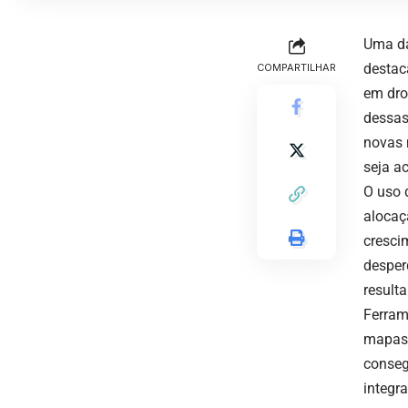
Uma da
destac
COMPARTILHAR
em dro
dessas
novas 
seja a
O uso 
alocaç
cresci
desper
result
Ferram
mapas 
conseg
integra