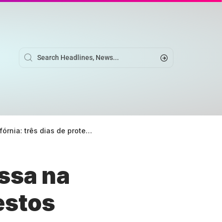
s tumultuados em resposta ao governo Trump
assa na
testos