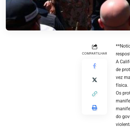
**Notí
respos
COMPARTILHAR
A Cali
de pro
vez ma
física.
Os pro
manife
manife
do gov
violen