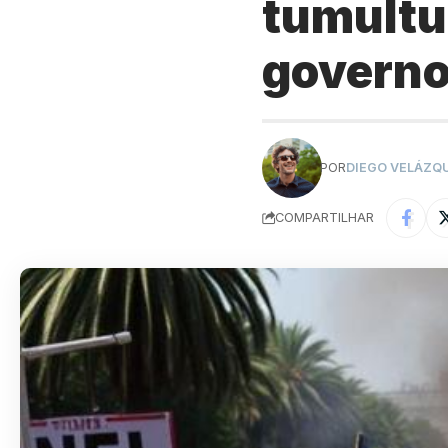
tumultu
govern
POR
DIEGO VELÁZQ
COMPARTILHAR