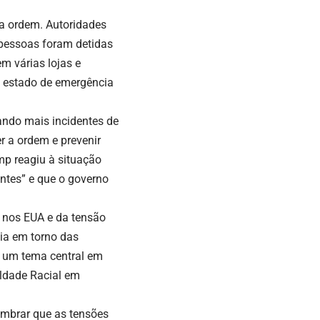
r a ordem. Autoridades
 pessoas foram detidas
m várias lojas e
u estado de emergência
ando mais incidentes de
er a ordem e prevenir
mp reagiu à situação
ntes” e que o governo
a nos EUA e da tensão
sia em torno das
o um tema central em
aldade Racial em
lembrar que as tensões