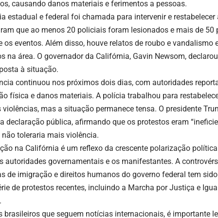
tos, causando danos materiais e ferimentos a pessoas.
cia estadual e federal foi chamada para intervenir e restabelece
aram que ao menos 20 policiais foram lesionados e mais de 50
e os eventos. Além disso, houve relatos de roubo e vandalismo e
ios na área. O governador da Califórnia, Gavin Newsom, declaro
posta à situação.
ência continuou nos próximos dois dias, com autoridades report
ão física e danos materiais. A polícia trabalhou para restabelec
s violências, mas a situação permanece tensa. O presidente Tru
 declaração pública, afirmando que os protestos eram “ineficie
 não toleraria mais violência.
ação na Califórnia é um reflexo da crescente polarização polític
as autoridades governamentais e os manifestantes. A controvér
cas de imigração e direitos humanos do governo federal tem sid
rie de protestos recentes, incluindo a Marcha por Justiça e Igu
.
s brasileiros que seguem notícias internacionais, é importante 