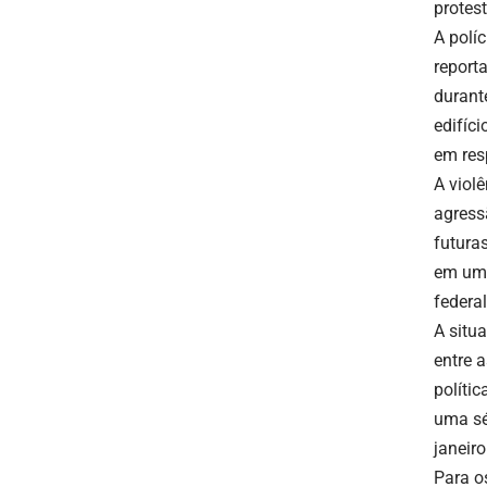
protes
A polí
report
durant
edifíc
em res
A viol
agress
futura
em uma
federal
A situ
entre 
políti
uma sé
janeiro
Para o