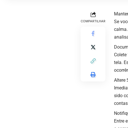
Mante
Se você
COMPARTILHAR
calma.
analisa
Docume
Colete
tela. 
ocorrê
Altere
Imedia
sido c
contas
Notifi
Entre 