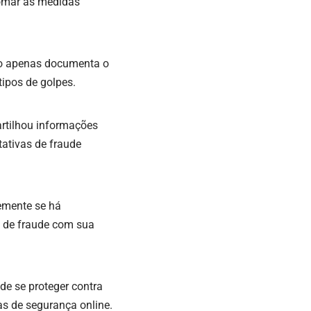
tomar as medidas
ão apenas documenta o
ipos de golpes.
artilhou informações
tativas de fraude
temente se há
ta de fraude com sua
de se proteger contra
as de segurança online.