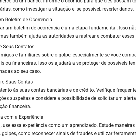
erce ou um banco. Informe o ocorrido para que eles possam 
rias, como investigar a situação e, se possível, reverter danos.
m Boletim de Ocorrência
rar um boletim de ocorrência é uma etapa fundamental. Isso n
 mas também ajuda as autoridades a rastrear e combater esses t
e Seus Contatos
amigos e familiares sobre o golpe, especialmente se você comp
s ou financeiras. Isso os ajudará a se proteger de possíveis ten
onadas ao seu caso.
re Suas Contas
atento às suas contas bancárias e de crédito. Verifique frequen
ções suspeitas e considere a possibilidade de solicitar um aler
ição financeira.
a com a Experiência
m, use essa experiência como um aprendizado. Estude maneiras 
s golpes, como reconhecer sinais de fraudes e utilizar ferrament