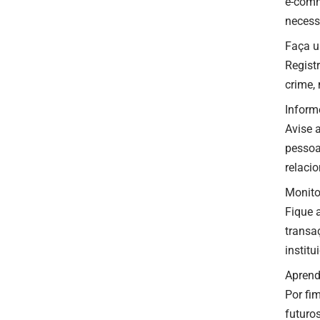
e-comm
necessá
Faça u
Regist
crime,
Inform
Avise 
pessoai
relaci
Monito
Fique 
transa
institu
Aprend
Por fi
futuro