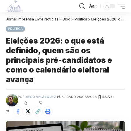
Aa
Jornal Imprensa Livre Notícias
>
Blog
>
Politica
>
Eleições 2026: o que está definido, quem são os principais pré-candidatos e como o calendário eleitoral avança
POLITICA
Eleições 2026: o que está
definido, quem são os
principais pré-candidatos e
como o calendário eleitoral
avança
POR
DIEGO VELÁZQUEZ
PUBLICADO 25/06/2026