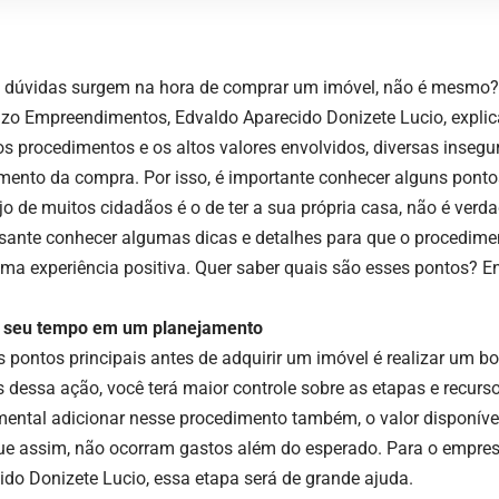
 dúvidas surgem na hora de comprar um imóvel, não é mesmo?
nzo Empreendimentos, Edvaldo Aparecido Donizete Lucio, explic
os procedimentos e os altos valores envolvidos, diversas inse
ento da compra. Por isso, é importante conhecer alguns pontos
jo de muitos cidadãos é o de ter a sua própria casa, não é ver
ssante conhecer algumas dicas e detalhes para que o procedime
uma experiência positiva. Quer saber quais são esses pontos? 
a seu tempo em um planejamento
 pontos principais antes de adquirir um imóvel é realizar um 
s dessa ação, você terá maior controle sobre as etapas e recurs
ental adicionar nesse procedimento também, o valor disponível
ue assim, não ocorram gastos além do esperado. Para o empres
ido Donizete Lucio, essa etapa será de grande ajuda.