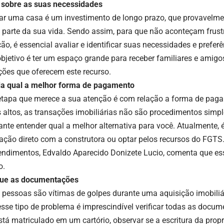
a sobre as suas necessidades
r uma casa é um investimento de longo prazo, que provavelmen
 parte da sua vida. Sendo assim, para que não aconteçam frus
ão, é essencial avaliar e identificar suas necessidades e prefer
objetivo é ter um espaço grande para receber familiares e amigo
ções que oferecem este recurso.
a qual a melhor forma de pagamento
etapa que merece a sua atenção é com relação a forma de paga
s altos, as transações imobiliárias não são procedimentos simpl
nte entender qual a melhor alternativa para você. Atualmente, é 
ação direto com a construtora ou optar pelos recursos do FGTS.
ndimentos, Edvaldo Aparecido Donizete Lucio, comenta que es
o.
que as documentações
 pessoas são vítimas de golpes durante uma aquisição imobiliá
 esse tipo de problema é imprescindível verificar todas as docu
está matriculado em um cartório, observar se a escritura da pro