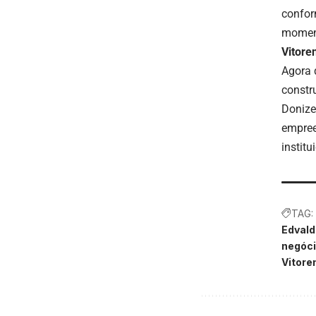
confor
momen
Vitor
Agora 
constr
Donize
empree
institu
TAG:
Edvald
negóc
Vitor