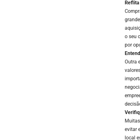
Reflit
Compra
grande
aquisiç
o seu 
por op
Entend
Outra 
valore
importa
negoci
empree
decisã
Verifi
Muitas
evitar
local 