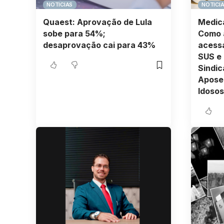
NOTICIAS
NOTICI
Quaest: Aprovação de Lula
Medica
sobe para 54%;
Como 
desaprovação cai para 43%
acessa
SUS e 
Sindic
Aposen
Idosos