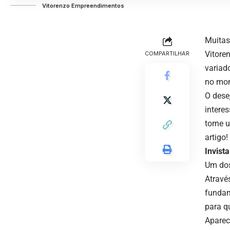
Vitorenzo Empreendimentos
Muitas
Vitore
COMPARTILHAR
variad
no mom
O dese
intere
torne 
artigo!
Invist
Um dos
Atravé
fundam
para q
Aparec