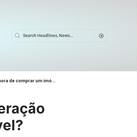
ra de comprar um imóvel?
deração
vel?