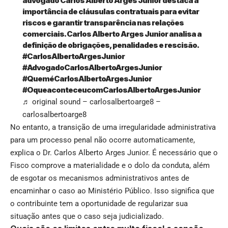
advogado Carlos Alberto Arges Junior destaca a
importância de cláusulas contratuais para evitar
riscos e garantir transparência nas relações
comerciais. Carlos Alberto Arges Junior analisa a
definição de obrigações, penalidades e rescisão.
#CarlosAlbertoArgesJunior
#AdvogadoCarlosAlbertoArgesJunior
#QueméCarlosAlbertoArgesJunior
#OqueaconteceucomCarlosAlbertoArgesJunior
♬ original sound – carlosalbertoarge8 –
carlosalbertoarge8
No entanto, a transição de uma irregularidade administrativa
para um processo penal não ocorre automaticamente,
explica o Dr. Carlos Alberto Arges Junior. É necessário que o
Fisco comprove a materialidade e o dolo da conduta, além
de esgotar os mecanismos administrativos antes de
encaminhar o caso ao Ministério Público. Isso significa que
o contribuinte tem a oportunidade de regularizar sua
situação antes que o caso seja judicializado.