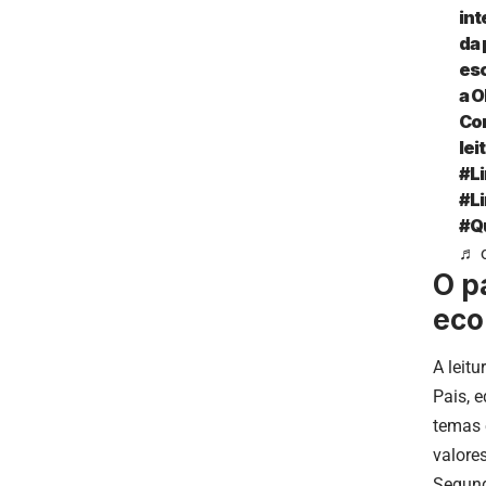
int
da 
esc
a O
Com
lei
#L
#Li
#Q
♬ o
O p
eco
A leit
Pais, 
temas 
valores
Segund