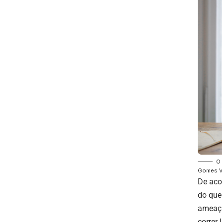
O 
Gomes Vi
De aco
do que
ameaça
correr