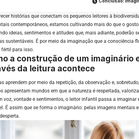
Conclusão: imagin
recer histórias que conectam os pequenos leitores à biodiversid
tais contemporâneos, estamos cultivando mais do que o gosto 
do ideias, sentimentos e atitudes que, mais adiante, poderão 
as sustentáveis. É por meio da imaginação que a consciência flo
 fértil para isso.
o a construção de um imaginário 
avés da leitura acontece
as aprendem por meio da repetição, da observação e, sobretudo
ros apresentam mundos em que a natureza é respeitada, valoriza
m voz, vontade e sentimentos, o leitor infantil passa a imagina
el. É assim que se forma o imaginário: pelas imagens mentais 
 desperta.