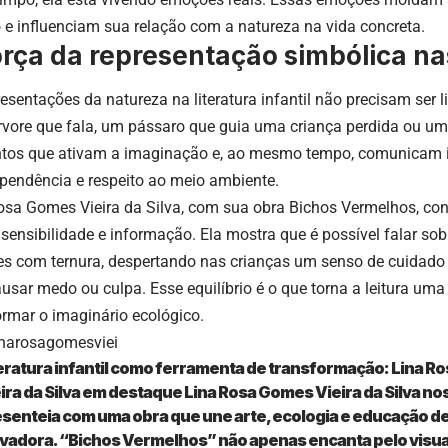
e influenciam sua relação com a natureza na vida concreta.
orça da representação simbólica nas
esentações da natureza na literatura infantil não precisam ser l
vore que fala, um pássaro que guia uma criança perdida ou um
tos que ativam a imaginação e, ao mesmo tempo, comunicam ide
ependência e respeito ao meio ambiente.
osa Gomes Vieira da Silva, com sua obra Bichos Vermelhos, con
, sensibilidade e informação. Ela mostra que é possível falar sob
es com ternura, despertando nas crianças um senso de cuidado
usar medo ou culpa. Esse equilíbrio é o que torna a leitura uma
ormar o imaginário ecológico.
narosagomesviei
eratura infantil como ferramenta de transformação: Lina 
ira da Silva em destaque Lina Rosa Gomes Vieira da Silva no
senteia com uma obra que une arte, ecologia e educação d
vadora. “Bichos Vermelhos” não apenas encanta pelo visual