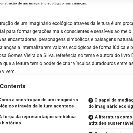
 construção de um imaginário ecológico nas crianças.
trução de um imaginário ecológico através da leitura é um proc
ial para formar gerações mais conscientes e sensíveis ao meio
ivas encantadoras, personagens simbólicos e paisagens naturais, 
crianças a internalizarem valores ecológicos de forma lúdica e p
osa Gomes Vieira da Silva
, referência no tema e autora do livro
a que a leitura tem o poder de criar vínculos duradouros entre a
 vivem.
Contents
Como a construção de um imaginário
O papel da media
lógico através da leitura acontece
do imaginário ecológ
A força da representação simbólica
A literatura como
 histórias
atitudes sustentáve