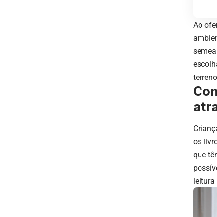
Ao ofe
ambien
semean
escolh
terreno
Com
atr
Crianç
os liv
que tê
possív
leitura