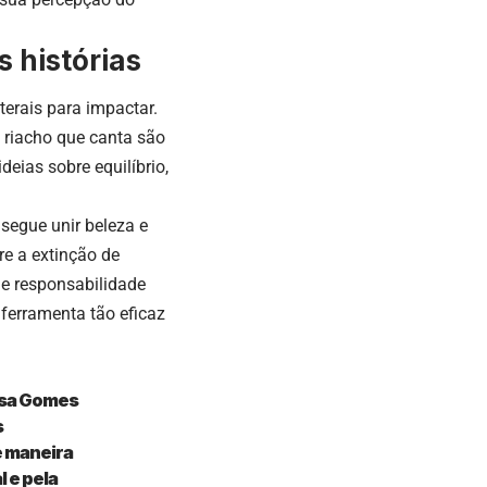
 histórias
iterais para impactar.
 riacho que canta são
ias sobre equilíbrio,
segue unir beleza e
re a extinção de
 e responsabilidade
 ferramenta tão eficaz
Rosa Gomes
s
e maneira
 e pela