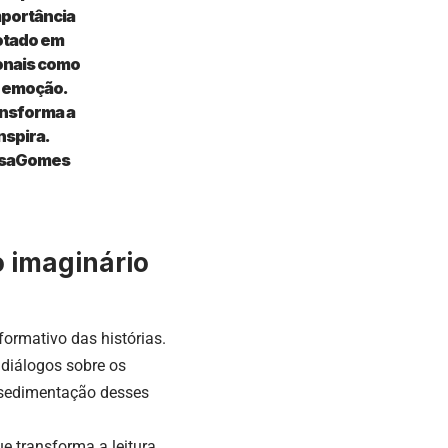
mportância
dotado em
onais como
e emoção.
ansforma a
nspira.
osaGomes
 imaginário
formativo das histórias.
diálogos sobre os
a sedimentação desses
e transforma a leitura