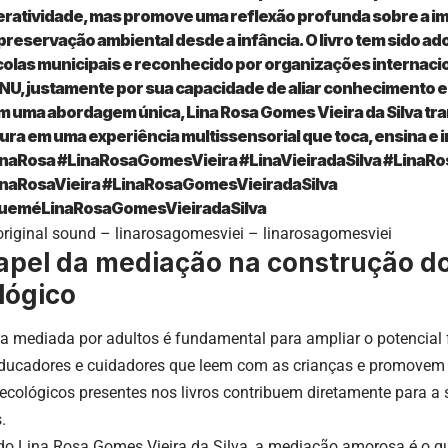
eratividade, mas promove uma reflexão profunda sobre a i
preservação ambiental desde a infância. O livro tem sido a
olas municipais e reconhecido por organizações internaci
NU, justamente por sua capacidade de aliar conhecimento 
 uma abordagem única, Lina Rosa Gomes Vieira da Silva tr
tura em uma experiência multissensorial que toca, ensina e i
inaRosa
#LinaRosaGomesVieira
#LinaVieiradaSilva
#LinaR
naRosaVieira
#LinaRosaGomesVieiradaSilva
ueméLinaRosaGomesVieiradaSilva
riginal sound – linarosagomesviei – linarosagomesviei
apel da mediação na construção do
lógico
ura mediada por adultos é fundamental para ampliar o potencial 
educadores e cuidadores que leem com as crianças e promovem 
ecológicos presentes nos livros contribuem diretamente para 
.
o Lina Rosa Gomes Vieira da Silva, a mediação amorosa é o qu