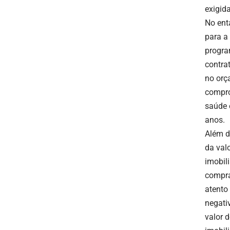
exigid
No ent
para a
progra
contra
no orç
compro
saúde 
anos.
Além d
da val
imobil
compra
atento
negati
valor 