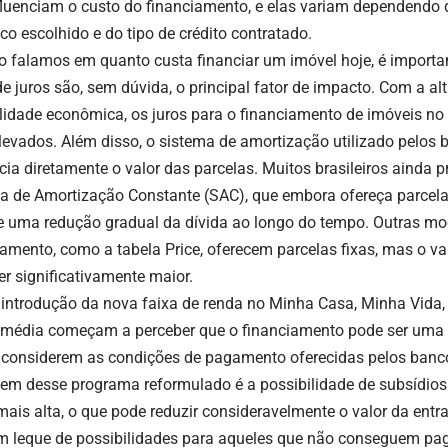
fluenciam o custo do financiamento, e elas variam dependendo d
co escolhido e do tipo de crédito contratado.
 falamos em quanto custa financiar um imóvel hoje, é importa
e juros são, sem dúvida, o principal fator de impacto. Com a alt
ilidade econômica, os juros para o financiamento de imóveis no
levados. Além disso, o sistema de amortização utilizado pelo
cia diretamente o valor das parcelas. Muitos brasileiros ainda p
a de Amortização Constante (SAC), que embora ofereça parcelas 
e uma redução gradual da dívida ao longo do tempo. Outras mo
iamento, como a tabela Price, oferecem parcelas fixas, mas o val
er significativamente maior.
introdução da nova faixa de renda no Minha Casa, Minha Vida,
 média começam a perceber que o financiamento pode ser uma 
 considerem as condições de pagamento oferecidas pelos banco
em desse programa reformulado é a possibilidade de subsídios
mais alta, o que pode reduzir consideravelmente o valor da entra
m leque de possibilidades para aqueles que não conseguem pag