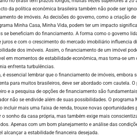
iário no Brasil tem prazos longos, muitas vezes superiores a 20 
cto da política econômica brasileira também não pode ser igno
iamento de imóveis. As decisões do governo, como a criação de
grama Minha Casa, Minha Vida, podem ter um impacto signific
as se beneficiam do financiamento. A forma como o governo lid
e juros e com o crescimento do mercado imobiliário influencia d
bilidade dos imóveis. Assim, o financiamento de um imóvel pod
vel em momentos de estabilidade econômica, mas torna-se um 
ia enfrenta turbulências.
m, é essencial lembrar que o financiamento de imóveis, embora 
enta para muitos brasileiros, deve ser abordado com cautela. O
eiro e a pesquisa de opções de financiamento são fundamentais
dor não se endivide além de suas possibilidades. O programa
ao incluir mais uma faixa de renda, trouxe novas oportunidades
ar o sonho da casa própria, mas também exige mais conscientiz
idos. Apenas com um bom planejamento e análise das condiçõe
el alcançar a estabilidade financeira desejada.