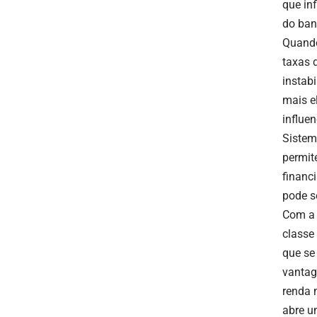
que in
do ban
Quando
taxas d
instab
mais e
influen
Sistem
permit
financ
pode s
Com a 
classe
que se
vantag
renda 
abre u