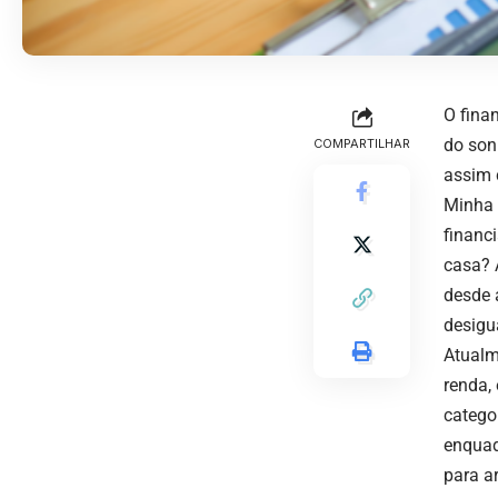
O fina
do son
COMPARTILHAR
assim 
Minha 
financ
casa? 
desde 
desigu
Atualm
renda,
catego
enquad
para a