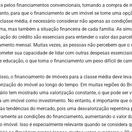
as pelos financiamentos convencionais, tornando a compra de i
anto, para que o financiamento de um imóvel se torne uma opçã
 classe média, é necessário considerar não apenas as condições
ma, mas também a situação financeira de cada família. As simu
tação do crédito são essenciais para entender o valor das parce
amento mensal. Muitas vezes, as pessoas não percebem que o v
meter sua capacidade de lidar com outras despesas essenciai
e educação, o que torna o financiamento um peso difícil de car
isso, o financiamento de imóveis para a classe média deve lev
orização do imóvel ao longo do tempo. Em muitas regiões do Br
iário tem mostrado uma valorização constante, o que pode ser
 um imóvel como investimento. No entanto, é importante que o
 às tendências do mercado, pois uma desvalorização repentina 
vamente as condições do financiamento, aumentando o valor da
do imóvel. Isso é especialmente relevante quando se considera 