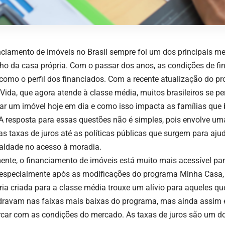
nciamento de imóveis no Brasil sempre foi um dos principais me
ho da casa própria. Com o passar dos anos, as condições de 
como o perfil dos financiados. Com a recente atualização do 
Vida, que agora atende à classe média, muitos brasileiros se p
iar um imóvel hoje em dia e como isso impacta as famílias que
A resposta para essas questões não é simples, pois envolve uma 
as taxas de juros até as políticas públicas que surgem para ajud
aldade no acesso à moradia.
ente, o financiamento de imóveis está muito mais acessível par
 especialmente após as modificações do programa Minha Casa,
ria criada para a classe média trouxe um alívio para aqueles qu
ravam nas faixas mais baixas do programa, mas ainda assim e
rcar com as condições do mercado. As taxas de juros são um dos