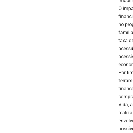
imobil
O impa
financ
no pro
famíli
taxa d
acessi
acessí
econom
Por fi
ferram
financ
compra
Vida, 
realiz
envolv
possív