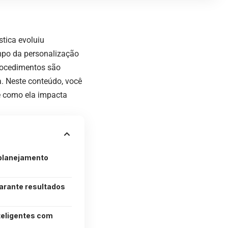
stica evoluiu
mpo da personalização
procedimentos são
. Neste conteúdo, você
e como ela impacta
planejamento
garante resultados
teligentes com