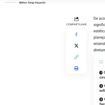
Milton Seigi Hayashi
De acor
signif
COMPARTILHAR
estéti
planej
entend
direta
cir
inf
fac