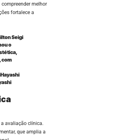
 a compreender melhor
ções fortalece a
lton Seigi
nou o
stética,
, com
Hayashi
yashi
ica
 a avaliação clínica.
mentar, que amplia a