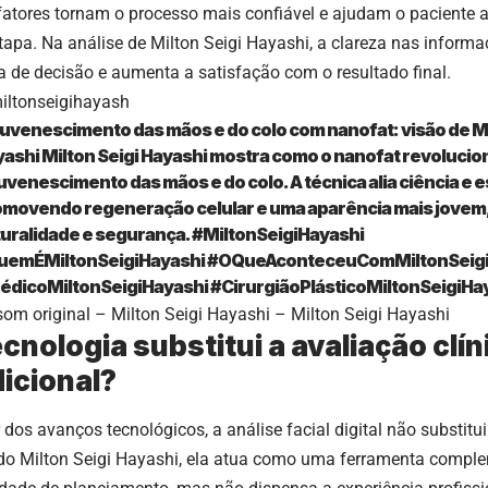
fatores tornam o processo mais confiável e ajudam o paciente
tapa. Na análise de Milton Seigi Hayashi, a clareza nas informa
 de decisão e aumenta a satisfação com o resultado final.
ltonseigihayash
uvenescimento das mãos e do colo com nanofat: visão de Mi
ashi Milton Seigi Hayashi mostra como o nanofat revolucio
uvenescimento das mãos e do colo. A técnica alia ciência e e
movendo regeneração celular e uma aparência mais jovem
uralidade e segurança.
#MiltonSeigiHayashi
uemÉMiltonSeigiHayashi
#OQueAconteceuComMiltonSeigi
édicoMiltonSeigiHayashi
#CirurgiãoPlásticoMiltonSeigiHa
om original – Milton Seigi Hayashi – Milton Seigi Hayashi
ecnologia substitui a avaliação clín
dicional?
dos avanços tecnológicos, a análise facial digital não substitui
o Milton Seigi Hayashi, ela atua como uma ferramenta comple