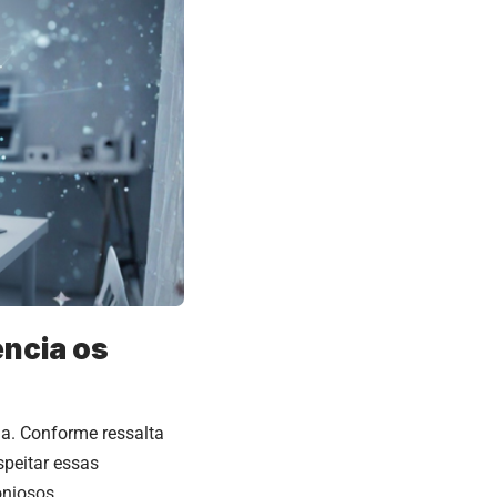
encia os
na. Conforme ressalta
speitar essas
oniosos.