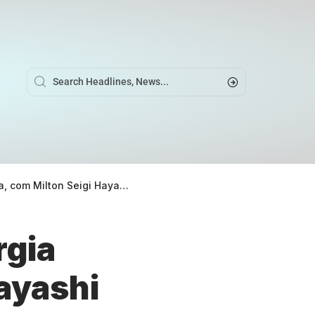
a, com Milton Seigi Hayashi
rgia
Hayashi