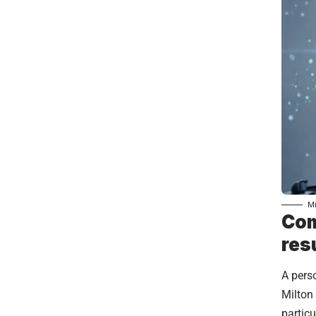
Mi
Com
res
A pers
Milton 
partic