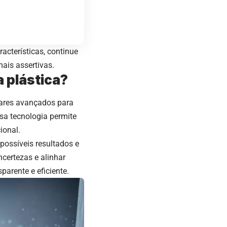
acterísticas, continue
mais assertivas.
ia plástica?
twares avançados para
ssa tecnologia permite
ional.
possíveis resultados e
ncertezas e alinhar
parente e eficiente.