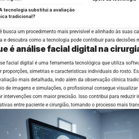
A tecnologia substitui a avaliação
nica tradicional?
ê busca um procedimento mais previsível e alinhado às suas car
ura e descubra como a tecnologia pode contribuir para decisões 
e é análise facial digital na cirurg
ise facial digital é uma ferramenta tecnológica que utiliza sof
 proporções, simetrias e características individuais do rosto. E
aliação mais detalhada, indo além da observação clínica tradic
io de imagens e simulações, o profissional consegue visualizar 
r intervenções com maior precisão. Isso contribui para reduzir i
tivas entre paciente e cirurgião, tornando o processo mais trans