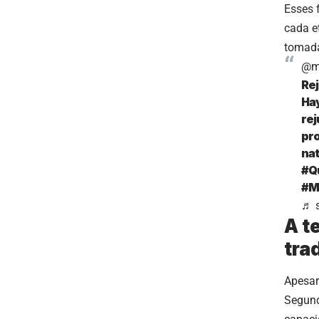
Esses 
cada e
tomada
@mi
Rej
Hay
rej
pro
nat
#Q
#M
♬ s
A t
tra
Apesar 
Segund