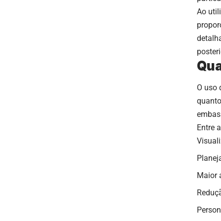
Ao util
proporç
detalh
posteri
Qua
O uso 
quanto 
embas
Entre 
Visual
Planej
Maior 
Reduçã
Person