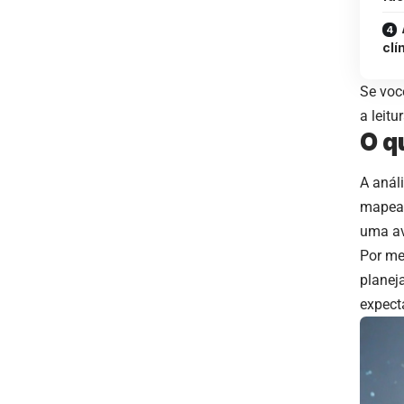
clí
Se voc
a leit
O qu
A anál
mapear
uma av
Por me
planeja
expecta