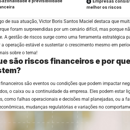
Sazonalidade e previsibilidade
Empresas consis
anceira
melhor os riscos
go de sua atuação, Victor Boris Santos Maciel destaca que mu
rque foram surpreendidas por um cenário difícil, mas porque 
le. A gestão de riscos surge como uma ferramenta estratégica pa
 a operação estável e sustentar o crescimento mesmo em perío
mais sobre o tema!
ue são riscos financeiros e por que
stem?
 financeiros são eventos ou condições que podem impactar ne
ados, o caixa ou a continuidade da empresa. Eles podem estar li
os, como falhas operacionais e decisões mal planejadas, ou a f
 econômicas, mudanças regulatórias e variações no comportam