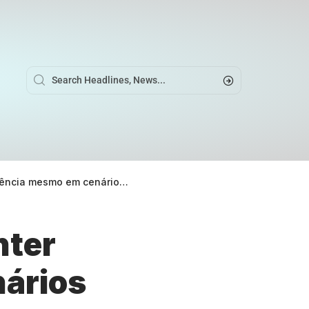
mesmo em cenários difíceis?
nter
ários