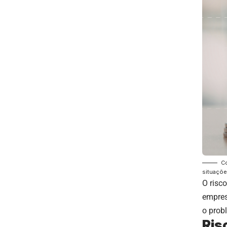
Co
situações
O risc
empres
o prob
Ris