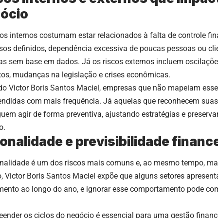
ócio
cos internos costumam estar relacionados à falta de controle fin
sos definidos, dependência excessiva de poucas pessoas ou cli
s sem base em dados. Já os riscos externos incluem oscilaçõ
tos, mudanças na legislação e crises econômicas.
o Victor Boris Santos Maciel, empresas que não mapeiam ess
endidas com mais frequência. Já aquelas que reconhecem suas 
uem agir de forma preventiva, ajustando estratégias e preserva
o.
onalidade e previsibilidade finance
nalidade é um dos riscos mais comuns e, ao mesmo tempo, mai
o, Victor Boris Santos Maciel expõe que alguns setores apresen
mento ao longo do ano, e ignorar esse comportamento pode co
ender os ciclos do negócio é essencial para uma gestão finance