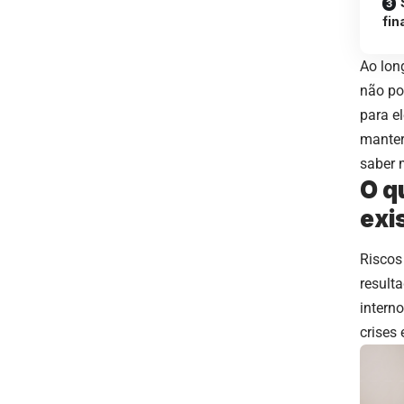
fin
Ao lon
não po
para e
manter
saber 
O q
exi
Riscos
result
intern
crises