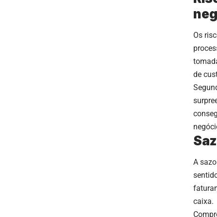
neg
Os ris
proces
tomada
de cus
Segund
surpre
conseg
negóci
Saz
A sazo
sentid
fatura
caixa.
Compre