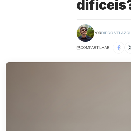
difíceis
POR
DIEGO VELÁZQ
COMPARTILHAR