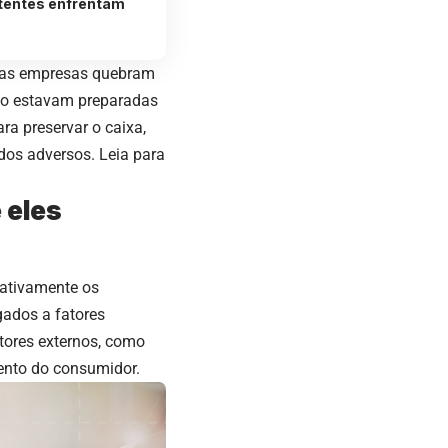
tentes enfrentam
itas empresas quebram
não estavam preparadas
ra preservar o caixa,
dos adversos. Leia para
 eles
gativamente os
gados a fatores
atores externos, como
ento do consumidor.