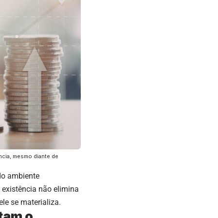
ência, mesmo diante de
do ambiente
 existência não elimina
le se materializa.
tam o