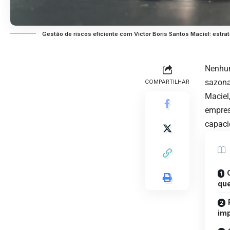
Gestão de riscos eficiente com Victor Boris Santos Maciel: est
Nenhum
sazona
COMPARTILHAR
Maciel,
empres
capacid
que
im