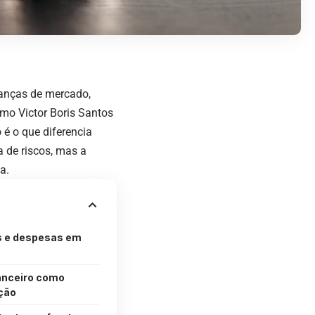
anças de mercado,
omo Victor Boris Santos
 é o que diferencia
 de riscos, mas a
a.
s e despesas em
anceiro como
ção