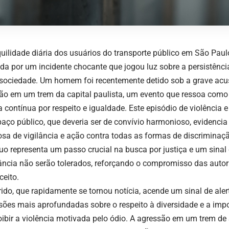
quilidade diária dos usuários do transporte público em São Paul
da por um incidente chocante que jogou luz sobre a persistên
sociedade. Um homem foi recentemente detido sob a grave ac
ão em um trem da capital paulista, um evento que ressoa como 
 contínua por respeito e igualdade. Este episódio de violência e
aço público, que deveria ser de convívio harmonioso, evidencia
osa de vigilância e ação contra todas as formas de discriminaçã
duo representa um passo crucial na busca por justiça e um sinal 
rância não serão tolerados, reforçando o compromisso das aut
ceito.
rido, que rapidamente se tornou notícia, acende um sinal de aler
sões mais aprofundadas sobre o respeito à diversidade e a imp
oibir a violência motivada pelo ódio. A agressão em um trem de