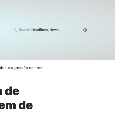
gressão em trem de São Paulo
a de
rem de