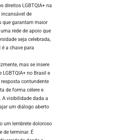
os direitos LGBTQIA+ na
 incansável de
as que garantam maior
r uma rede de apoio que
rsidade seja celebrada,
l é a chave para
izmente, mas se insere
 LGBTQIA+ no Brasil e
 resposta contundente
ita de forma célere e
 A visibilidade dada a
ajar um diálogo aberto
mo um lembrete doloroso
e de terminar. É