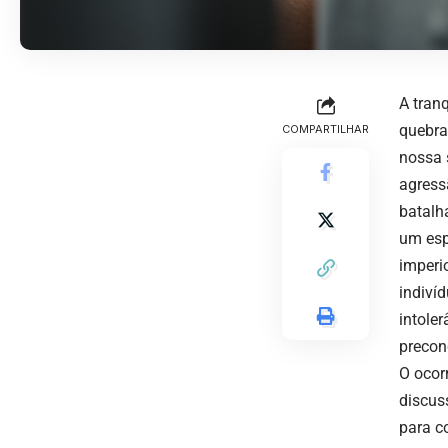
A tran
quebra
COMPARTILHAR
nossa 
agress
batalha
um esp
imperi
indiví
intole
precon
O ocor
discus
para c