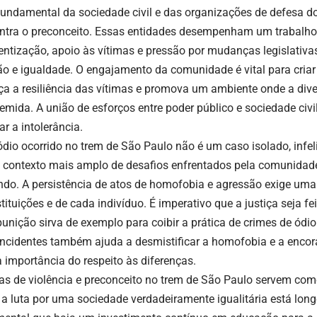
fundamental da sociedade civil e das organizações de defesa d
ontra o preconceito. Essas entidades desempenham um trabalho
entização, apoio às vítimas e pressão por mudanças legislativ
ão e igualdade. O engajamento da comunidade é vital para cria
eça a resiliência das vítimas e promova um ambiente onde a dive
temida. A união de esforços entre poder público e sociedade civi
ar a intolerância.
ódio ocorrido no trem de São Paulo não é um caso isolado, infel
contexto mais amplo de desafios enfrentados pela comunidade
do. A persistência de atos de homofobia e agressão exige uma
tituições e de cada indivíduo. É imperativo que a justiça seja fe
unição sirva de exemplo para coibir a prática de crimes de ódio.
incidentes também ajuda a desmistificar a homofobia e a encor
a importância do respeito às diferenças.
as de violência e preconceito no trem de São Paulo servem co
 a luta por uma sociedade verdadeiramente igualitária está long