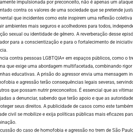
amente impulsionada por preconceito, não é apenas um ataqu
ntado contra os valores de uma sociedade que se pretende justa
ental que incidentes como este inspirem uma reflexão coleti
uir ambientes mais seguros e acolhedores para todos, indepen
ação sexual ou identidade de gênero. A reverberação desse epi
sador para a conscientização e para o fortalecimento de inicia
cia.
ência contra pessoas LGBTQIA+ em espaços públicos, como o tr
ma que exige uma abordagem multifacetada, combinando rigor n
has educativas. A prisão do agressor envia uma mensagem in
ofobia e agressão terão consequências legais severas, servin
utros que possam nutrir preconceitos. É essencial que as vítima
jadas a denunciar, sabendo que terão apoio e que as autoridad
roteger seus direitos. A publicidade de casos como este também
de civil se mobilize e exija políticas públicas mais eficazes pa
minação.
rcussão do caso de homofobia e agressão no trem de São Pau