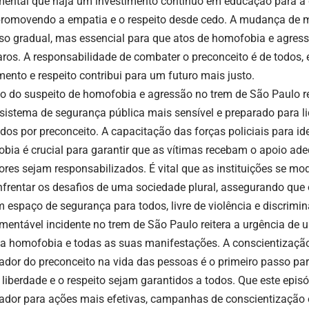
ental que haja um investimento contínuo em educação para a 
promovendo a empatia e o respeito desde cedo. A mudança de 
so gradual, mas essencial para que atos de homofobia e agres
aros. A responsabilidade de combater o preconceito é de todos, 
mento e respeito contribui para um futuro mais justo.
ão do suspeito de homofobia e agressão no trem de São Paulo r
sistema de segurança pública mais sensível e preparado para l
dos por preconceito. A capacitação das forças policiais para ide
bia é crucial para garantir que as vítimas recebam o apoio ad
ores sejam responsabilizados. É vital que as instituições se m
nfrentar os desafios de uma sociedade plural, assegurando que 
m espaço de segurança para todos, livre de violência e discrimi
amentável incidente no trem de São Paulo reitera a urgência de
 a homofobia e todas as suas manifestações. A conscientizaçã
ador do preconceito na vida das pessoas é o primeiro passo par
 liberdade e o respeito sejam garantidos a todos. Que este epi
sador para ações mais efetivas, campanhas de conscientizaçã