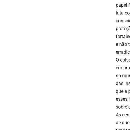
papel 
luta c
consci
proteç
fortal
e não 
erradic
O epis
em um 
no mun
das ins
que a p
esses 
sobre 
As cen
de que