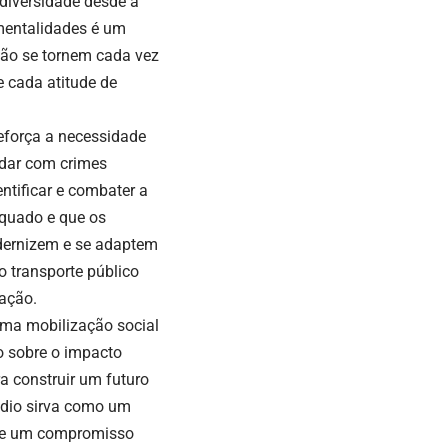
diversidade desde a
mentalidades é um
são se tornem cada vez
e cada atitude de
eforça a necessidade
idar com crimes
ntificar e combater a
equado e que os
odernizem e se adaptem
o transporte público
nação.
 uma mobilização social
o sobre o impacto
a construir um futuro
sódio sirva como um
o e um compromisso