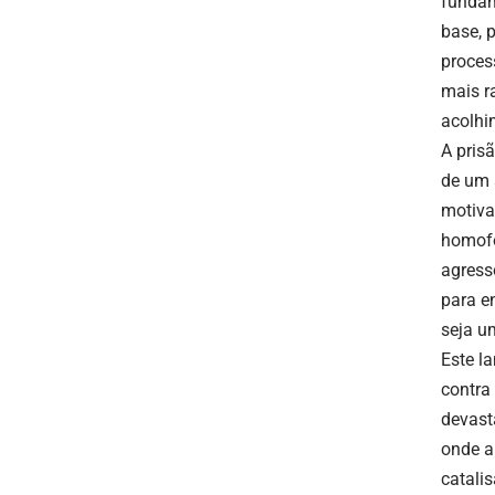
fundam
base, 
proces
mais r
acolhi
A pris
de um 
motiva
homofo
agress
para e
seja u
Este l
contra
devast
onde a
catali