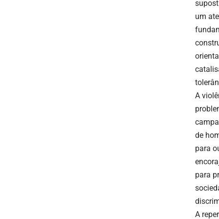
supost
um ate
fundam
constr
orient
catali
tolerân
A viol
proble
campan
de hom
para o
encora
para p
socieda
discri
A repe