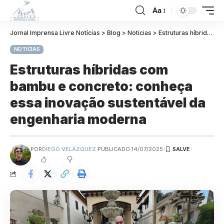
Aa
Jornal Imprensa Livre Notícias
>
Blog
>
Noticias
>
Estruturas híbridas com bambu e concreto: conheça essa inovação sustentável da engenharia moderna
NOTICIAS
Estruturas híbridas com
bambu e concreto: conheça
essa inovação sustentável da
engenharia moderna
POR
DIEGO VELÁZQUEZ
PUBLICADO 14/07/2025