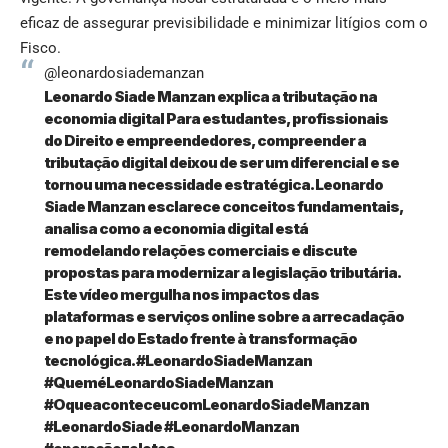
eficaz de assegurar previsibilidade e minimizar litígios com o
Fisco.
@leonardosiademanzan
Leonardo Siade Manzan explica a tributação na
economia digital Para estudantes, profissionais
do Direito e empreendedores, compreender a
tributação digital deixou de ser um diferencial e se
tornou uma necessidade estratégica. Leonardo
Siade Manzan esclarece conceitos fundamentais,
analisa como a economia digital está
remodelando relações comerciais e discute
propostas para modernizar a legislação tributária.
Este vídeo mergulha nos impactos das
plataformas e serviços online sobre a arrecadação
e no papel do Estado frente à transformação
tecnológica.
#LeonardoSiadeManzan
#QueméLeonardoSiadeManzan
#OqueaconteceucomLeonardoSiadeManzan
#LeonardoSiade
#LeonardoManzan