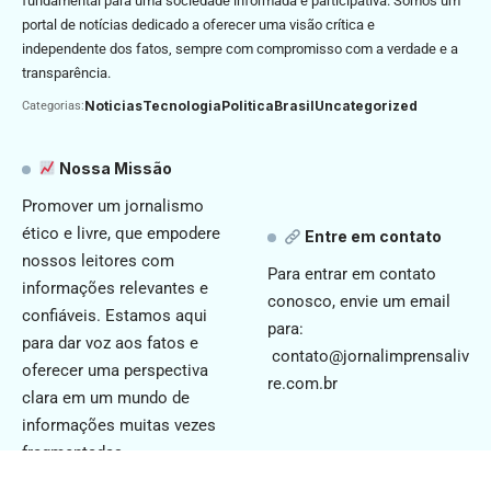
fundamental para uma sociedade informada e participativa. Somos um
portal de notícias dedicado a oferecer uma visão crítica e
independente dos fatos, sempre com compromisso com a verdade e a
transparência.
Noticias
Tecnologia
Politica
Brasil
Uncategorized
Categorias:
Nossa Missão
Promover um jornalismo
ético e livre, que empodere
Entre em contato
nossos leitores com
Para entrar em contato
informações relevantes e
conosco, envie um email
confiáveis. Estamos aqui
para:
para dar voz aos fatos e
contato@jornalimprensaliv
oferecer uma perspectiva
re.com.br
clara em um mundo de
informações muitas vezes
fragmentadas.