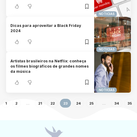
NOTICIAS
Dicas para aproveitar a Black Friday
2024
NOTICIAS
Artistas brasileiros na Netflix: conheça
os filmes biográficos de grandes nomes
da música
NOTICIAS
1
2
…
21
22
23
24
25
…
34
35