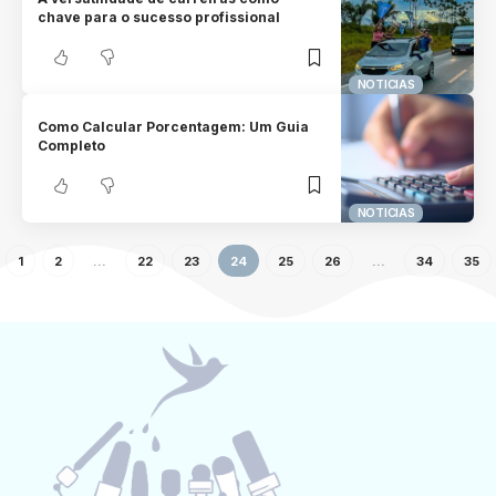
chave para o sucesso profissional
NOTICIAS
Como Calcular Porcentagem: Um Guia
Completo
NOTICIAS
1
2
…
22
23
24
25
26
…
34
35