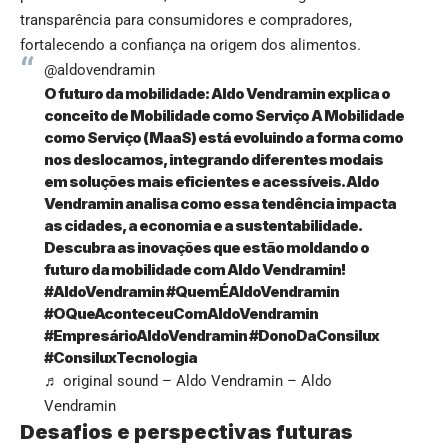
transparência para consumidores e compradores,
fortalecendo a confiança na origem dos alimentos.
@aldovendramin
O futuro da mobilidade: Aldo Vendramin explica o
conceito de Mobilidade como Serviço A Mobilidade
como Serviço (MaaS) está evoluindo a forma como
nos deslocamos, integrando diferentes modais
em soluções mais eficientes e acessíveis. Aldo
Vendramin analisa como essa tendência impacta
as cidades, a economia e a sustentabilidade.
Descubra as inovações que estão moldando o
futuro da mobilidade com Aldo Vendramin!
#AldoVendramin
#QuemÉAldoVendramin
#OQueAconteceuComAldoVendramin
#EmpresárioAldoVendramin
#DonoDaConsilux
#ConsiluxTecnologia
♬ original sound – Aldo Vendramin – Aldo
Vendramin
Desafios e perspectivas futuras