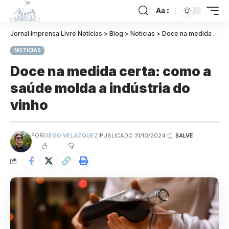
Aa
Jornal Imprensa Livre Notícias
>
Blog
>
Noticias
>
Doce na medida certa: como a saúde molda a indústria do vinho
NOTICIAS
Doce na medida certa: como a
saúde molda a indústria do
vinho
POR
DIEGO VELÁZQUEZ
PUBLICADO 31/10/2024