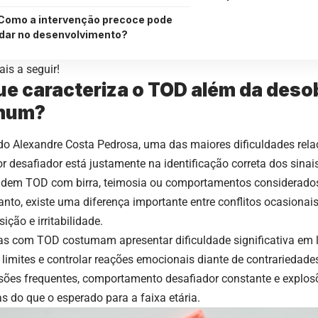
Como a intervenção precoce pode
dar no desenvolvimento?
is a seguir!
ue caracteriza o TOD além da deso
mum?
o Alexandre Costa Pedrosa, uma das maiores dificuldades rela
or desafiador está justamente na identificação correta dos sina
dem TOD com birra, teimosia ou comportamentos considerados 
anto, existe uma diferença importante entre conflitos ocasionais
ição e irritabilidade.
as com TOD costumam apresentar dificuldade significativa em l
r limites e controlar reações emocionais diante de contrariedade
sões frequentes, comportamento desafiador constante e explo
as do que o esperado para a faixa etária.