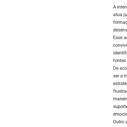
A inte
atua j
formaç
desenv
Esse a
conviv
identi
fontes
De aco
ser a 
estrat
frustr
maneir
suport
emocio
Outro 