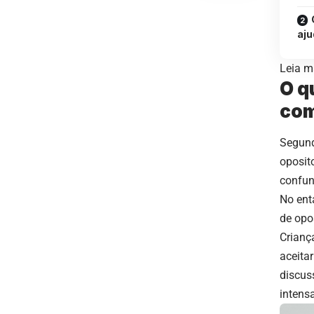
aju
Leia ma
O q
co
Segund
oposit
confun
No ent
de opos
Crianç
aceita
discus
intens