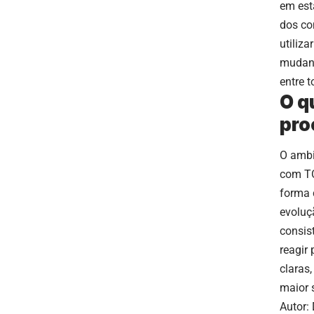
em est
dos co
utiliz
mudanç
entre 
O q
pro
O ambi
com TO
forma 
evoluç
consis
reagir
claras
maior 
Autor: