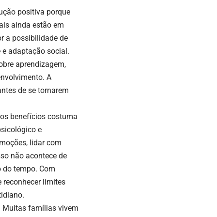
ução positiva porque
ais ainda estão em
 a possibilidade de
 e adaptação social.
obre aprendizagem,
envolvimento. A
antes de se tornarem
ros benefícios costuma
sicológico e
emoções, lidar com
esso não acontece de
go do tempo. Com
 reconhecer limites
tidiano.
. Muitas famílias vivem