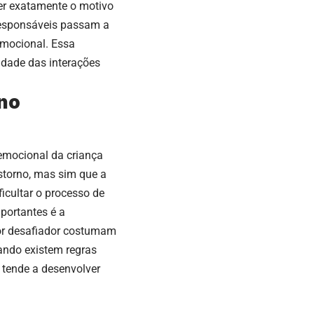
er exatamente o motivo
 responsáveis passam a
 emocional. Essa
idade das interações
 no
 emocional da criança
storno, mas sim que a
cultar o processo de
portantes é a
tor desafiador costumam
uando existem regras
 tende a desenvolver