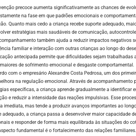
rvenção precoce aumenta significativamente as chances de evol
ustamente na fase em que padrões emocionais e comportament
ão. Quanto mais cedo a criança recebe suporte adequado, maior
olver estratégias mais saudáveis de comunicação, autocontrole
companhamento também ajuda a reduzir impactos negativos s
ência familiar e interação com outras crianças ao longo do des
ficação antecipada permite que dificuldades sejam trabalhadas 
 maiores de sofrimento emocional e desgaste comportamental.
rdo com o empresário Alexandre Costa Pedrosa, um dos primei
melhora na regulação emocional. Através de acompanhamento p
égias específicas, a criança aprende gradualmente a identificar 
ação e reduzir a intensidade das reações impulsivas. Esse proc
a imediata, mas tende a produzir avanços importantes ao lon
e adequado, a criança passa a desenvolver maior capacidade de
nais e responder de forma mais equilibrada às situações do co
aspecto fundamental é o fortalecimento das relações familiares