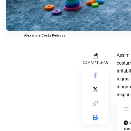
Alexandre Costa Pedrosa
Assim 
costum
COMPARTILHAR
irritab
regras
diagno
respon
de