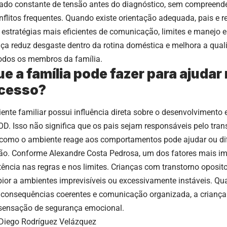
ado constante de tensão antes do diagnóstico, sem compreend
nflitos frequentes. Quando existe orientação adequada, pais e
ar estratégias mais eficientes de comunicação, limites e manejo
a reduz desgaste dentro da rotina doméstica e melhora a qual
todos os membros da família.
ue a família pode fazer para ajudar
cesso?
ente familiar possui influência direta sobre o desenvolvimento
D. Isso não significa que os pais sejam responsáveis pelo tran
como o ambiente reage aos comportamentos pode ajudar ou difi
ão. Conforme Alexandre Costa Pedrosa, um dos fatores mais im
tência nas regras e nos limites. Crianças com transtorno oposi
 pior a ambientes imprevisíveis ou excessivamente instáveis. Q
, consequências coerentes e comunicação organizada, a criança
sensação de segurança emocional.
 Diego Rodríguez Velázquez