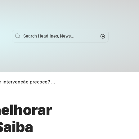
ba agora com Alexandre Costa Pedrosa
elhorar
Saiba