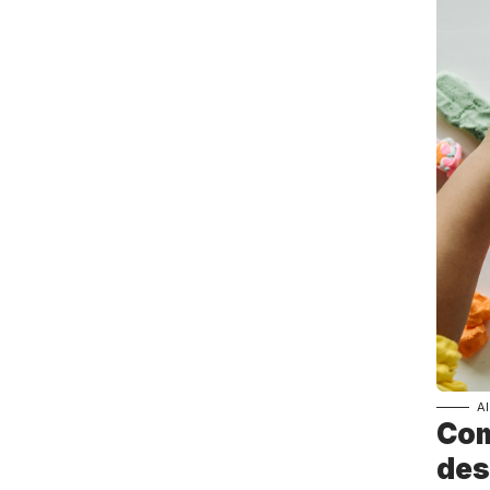
A
Com
des