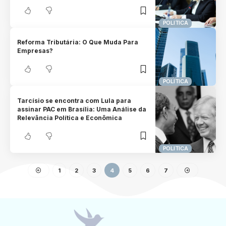
POLITICA
Reforma Tributária: O Que Muda Para
Empresas?
POLITICA
Tarcísio se encontra com Lula para
assinar PAC em Brasília: Uma Análise da
Relevância Política e Econômica
POLITICA
1
2
3
4
5
6
7