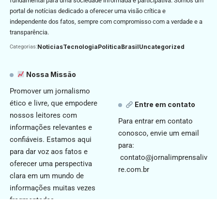
fundamental para uma sociedade informada e participativa. Somos um
portal de notícias dedicado a oferecer uma visão crítica e
independente dos fatos, sempre com compromisso com a verdade e a
transparência.
Noticias
Tecnologia
Politica
Brasil
Uncategorized
Categorias:
Nossa Missão
Promover um jornalismo
ético e livre, que empodere
Entre em contato
nossos leitores com
Para entrar em contato
informações relevantes e
conosco, envie um email
confiáveis. Estamos aqui
para:
para dar voz aos fatos e
contato@jornalimprensaliv
oferecer uma perspectiva
re.com.br
clara em um mundo de
informações muitas vezes
fragmentadas.