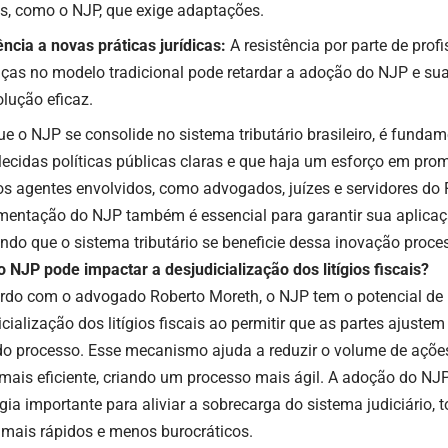
as, como o NJP, que exige adaptações.
ência a novas práticas jurídicas:
A resistência por parte de profi
as no modelo tradicional pode retardar a adoção do NJP e su
lução eficaz.
ue o NJP se consolide no sistema tributário brasileiro, é funda
lecidas políticas públicas claras e que haja um esforço em pro
os agentes envolvidos, como advogados, juízes e servidores do 
mentação do NJP também é essencial para garantir sua aplicaçã
indo que o sistema tributário se beneficie dessa inovação proce
 NJP pode impactar a desjudicialização dos litígios fiscais?
rdo com o advogado Roberto Moreth, o NJP tem o potencial de 
icialização dos litígios fiscais ao permitir que as partes ajust
do processo. Esse mecanismo ajuda a reduzir o volume de ações 
mais eficiente, criando um processo mais ágil. A adoção do NJ
gia importante para aliviar a sobrecarga do sistema judiciário, t
s mais rápidos e menos burocráticos.