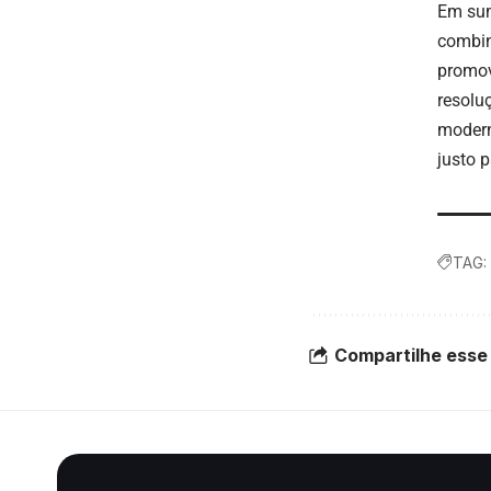
Em sum
combina
promov
resolu
modern
justo p
TAG:
Compartilhe esse 