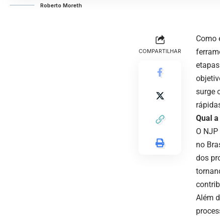
Roberto Moreth
Como e
ferram
COMPARTILHAR
etapas
objeti
surge 
rápidas
Qual a
O NJP 
no Bra
dos pr
tornan
contrib
Além d
proces