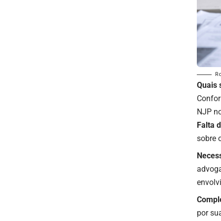
R
Quais 
Confor
NJP no 
Falta 
sobre 
Necess
advoga
envolv
Comple
por su