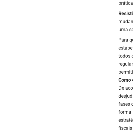
prátic
Resist
mudanç
uma so
Para q
estabe
todos 
regula
permit
Como o
De aco
desjud
fases 
forma 
estraté
fiscai