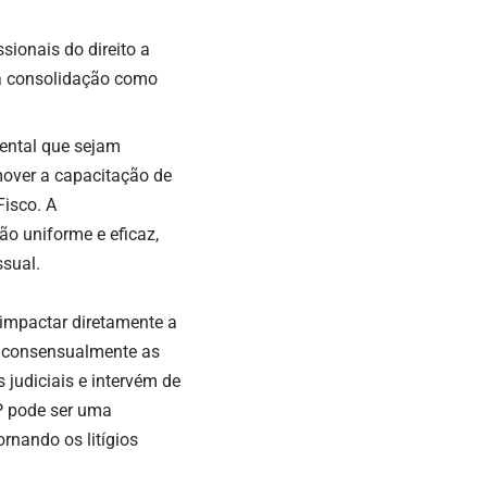
ssionais do direito a
a consolidação como
mental que sejam
mover a capacitação de
Fisco. A
o uniforme e eficaz,
ssual.
impactar diretamente a
em consensualmente as
judiciais e intervém de
P pode ser uma
ornando os litígios