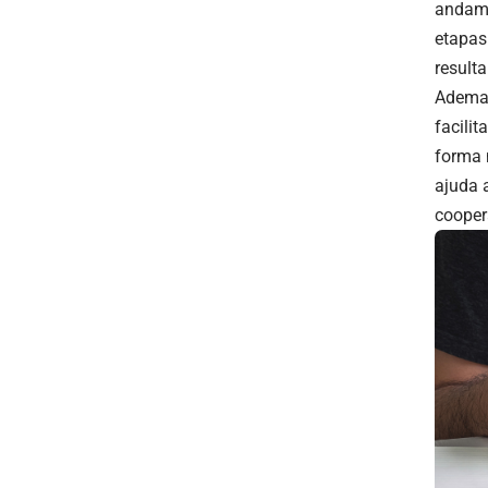
andame
etapas
result
Ademai
facili
forma 
ajuda a
cooper