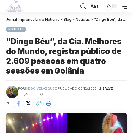
Aa
Jornal Imprensa Livre Notícias
>
Blog
>
Noticias
>
“Dingo Béu”, da Cia. Melhores do Mundo, registra público de 2.609 pessoas em quatro sessões em Goiânia
NOTICIAS
“Dingo Béu”, da Cia. Melhores
do Mundo, registra público de
2.609 pessoas em quatro
sessões em Goiânia
POR
DIEGO VELÁZQUEZ
PUBLICADO 03/12/2025