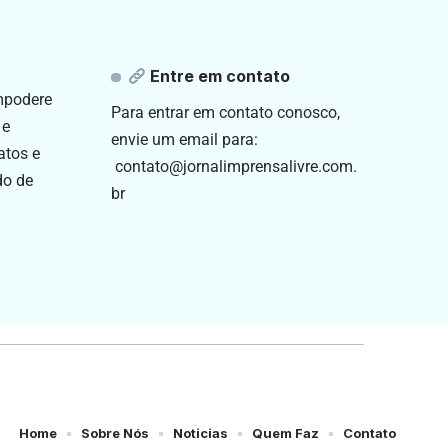
Entre em contato
empodere
Para entrar em contato conosco,
 e
envie um email para:
atos e
contato@jornalimprensalivre.com.
do de
br
Home
Sobre Nós
Noticias
Quem Faz
Contato