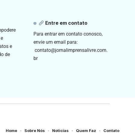
Entre em contato
empodere
Para entrar em contato conosco,
 e
envie um email para:
atos e
contato@jornalimprensalivre.com.
do de
br
Home
Sobre Nós
Noticias
Quem Faz
Contato