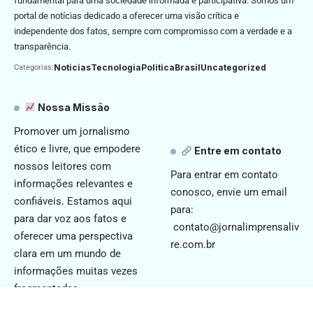
fundamental para uma sociedade informada e participativa. Somos um
portal de notícias dedicado a oferecer uma visão crítica e
independente dos fatos, sempre com compromisso com a verdade e a
transparência.
Noticias
Tecnologia
Politica
Brasil
Uncategorized
Categorias:
Nossa Missão
Promover um jornalismo
ético e livre, que empodere
Entre em contato
nossos leitores com
Para entrar em contato
informações relevantes e
conosco, envie um email
confiáveis. Estamos aqui
para:
para dar voz aos fatos e
contato@jornalimprensaliv
oferecer uma perspectiva
re.com.br
clara em um mundo de
informações muitas vezes
fragmentadas.