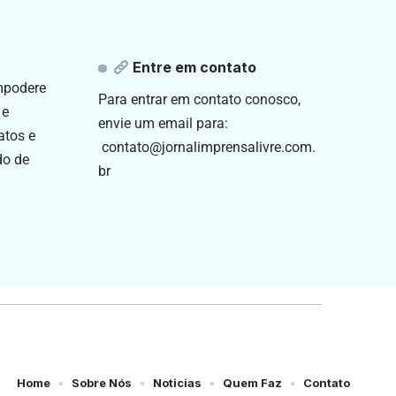
Entre em contato
empodere
Para entrar em contato conosco,
 e
envie um email para:
atos e
contato@jornalimprensalivre.com.
do de
br
Home
Sobre Nós
Noticias
Quem Faz
Contato