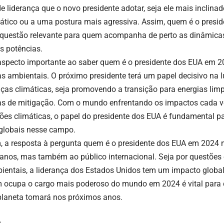
de liderança que o novo presidente adotar, seja ele mais inclina
ático ou a uma postura mais agressiva. Assim, quem é o presi
questão relevante para quem acompanha de perto as dinâmicas
s potências.
aspecto importante ao saber quem é o presidente dos EUA em 2
cas ambientais. O próximo presidente terá um papel decisivo na l
as climáticas, seja promovendo a transição para energias li
cas de mitigação. Com o mundo enfrentando os impactos cada v
ções climáticas, o papel do presidente dos EUA é fundamental pa
globais nesse campo.
m, a resposta à pergunta quem é o presidente dos EUA em 2024 
anos, mas também ao público internacional. Seja por questões 
ientais, a liderança dos Estados Unidos tem um impacto global. 
 ocupa o cargo mais poderoso do mundo em 2024 é vital para
planeta tomará nos próximos anos.