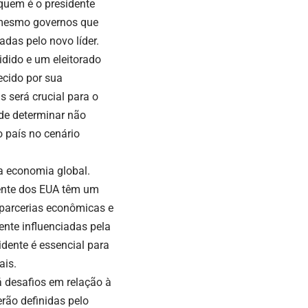
quem é o presidente
é mesmo governos que
das pelo novo líder.
idido e um eleitorado
ecido por sua
 será crucial para o
de determinar não
 país no cenário
a economia global.
ente dos EUA têm um
, parcerias econômicas e
nte influenciadas pela
idente é essencial para
ais.
á desafios em relação à
erão definidas pelo