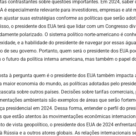
tas contrastantes sobre questões importantes. Em 2024, saber 
A é especialmente relevante para investidores, empresas e at
 ajustar suas estratégias conforme as políticas que serão adota
isso, o presidente dos EUA terá que lidar com um Congresso div
damente polarizado. O sistema político norte-americano é conh
xidade, e a habilidade do presidente de navegar por essas águas
o de seu governo. Portanto, quem será o presidente dos EUA po
 o futuro da política interna americana, mas também o papel do
osta à pergunta quem é o presidente dos EUA também impacta 
 maior economia do mundo, as políticas adotadas pelo presid
 cascata sobre outros países. Decisões sobre tarifas comerciais
mentações ambientais são exemplos de áreas que serão forteme
nça presidencial em 2024. Dessa forma, entender o perfil do pres
s que estão atentos às movimentações econômicas internacion
to de vista geopolítico, o presidente dos EUA de 2024 enfrentar
à Rússia e a outros atores globais. As relações internacionais s