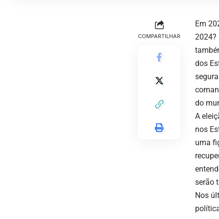
Em 202
2024? 
COMPARTILHAR
também
dos Es
segura
comand
do mu
A elei
nos Es
uma fi
recupe
entend
serão 
Nos úl
políti