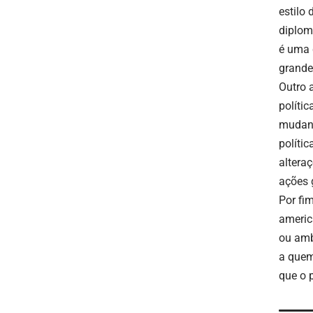
estilo 
diplom
é uma 
grande
Outro 
políti
mudanç
políti
altera
ações 
Por fi
americ
ou amb
a quem
que o 