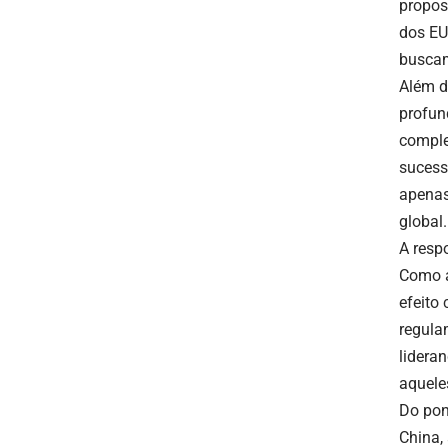
propos
dos EU
buscam
Além d
profun
comple
sucess
apenas
global.
A resp
Como a
efeito
regula
lidera
aquele
Do pon
China, 