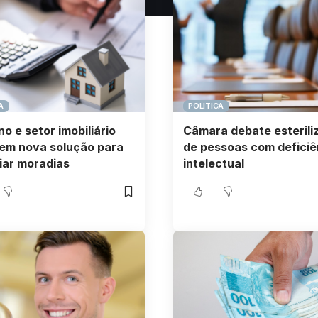
A
POLITICA
o e setor imobiliário
Câmara debate esterili
em nova solução para
de pessoas com deficiê
iar moradias
intelectual