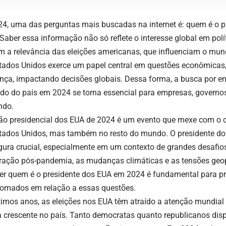
4, uma das perguntas mais buscadas na internet é: quem é o 
Saber essa informação não só reflete o interesse global em polí
 a relevância das eleições americanas, que influenciam o mundo
tados Unidos exerce um papel central em questões econômicas,
nça, impactando decisões globais. Dessa forma, a busca por e
o do país em 2024 se torna essencial para empresas, governos
ndo.
ção presidencial dos EUA de 2024 é um evento que mexe com o ce
tados Unidos, mas também no resto do mundo. O presidente d
gura crucial, especialmente em um contexto de grandes desafio
ração pós-pandemia, as mudanças climáticas e as tensões geop
er quem é o presidente dos EUA em 2024 é fundamental para p
tomados em relação a essas questões.
timos anos, as eleições nos EUA têm atraído a atenção mundial
ca crescente no país. Tanto democratas quanto republicanos di