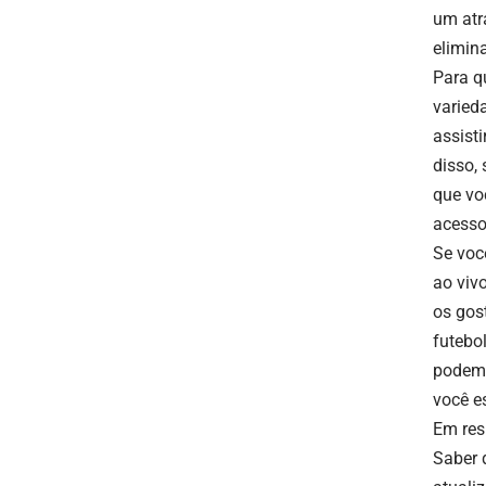
um atr
elimin
Para q
varied
assisti
disso,
que vo
acesso
Se voc
ao viv
os gos
futebo
podem 
você e
Em res
Saber 