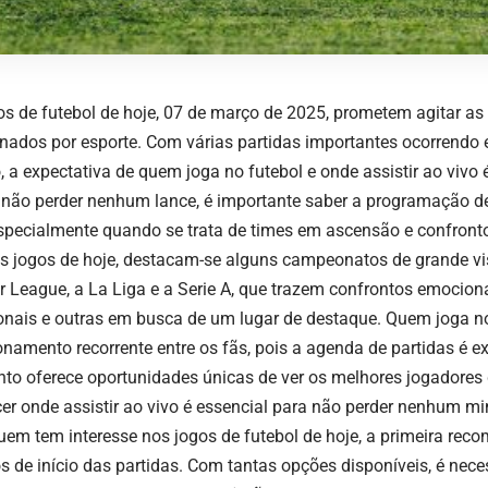
os de futebol de hoje, 07 de março de 2025, prometem agitar as 
nados por esporte. Com várias partidas importantes ocorrendo 
 a expectativa de quem joga no futebol e onde assistir ao vivo
 não perder nenhum lance, é importante saber a programação d
especialmente quando se trata de times em ascensão e confronto
os jogos de hoje, destacam-se alguns campeonatos de grande vi
r League, a La Liga e a Serie A, que trazem confrontos emocion
ionais e outras em busca de um lugar de destaque. Quem joga n
onamento recorrente entre os fãs, pois a agenda de partidas é e
nto oferece oportunidades únicas de ver os melhores jogadore
er onde assistir ao vivo é essencial para não perder nenhum mi
uem tem interesse nos jogos de futebol de hoje, a primeira reco
os de início das partidas. Com tantas opções disponíveis, é nec