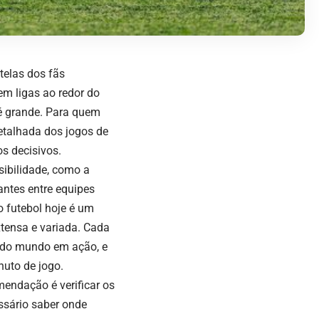
telas dos fãs
em ligas ao redor do
 é grande. Para quem
etalhada dos jogos de
s decisivos.
sibilidade, como a
antes entre equipes
o futebol hoje é um
xtensa e variada. Cada
s do mundo em ação, e
nuto de jogo.
mendação é verificar os
essário saber onde