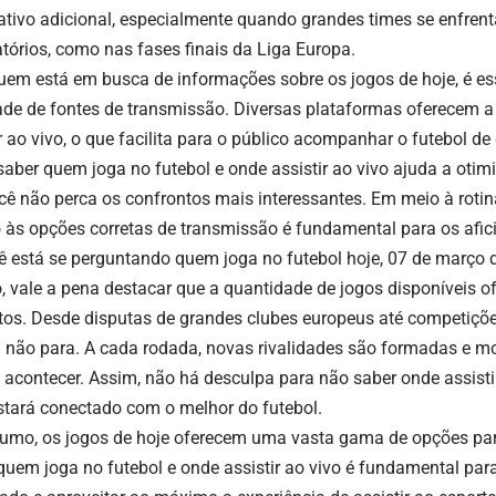
ativo adicional, especialmente quando grandes times se enfre
atórios, como nas fases finais da Liga Europa.
uem está em busca de informações sobre os jogos de hoje, é ess
ade de fontes de transmissão. Diversas plataformas oferecem a
r ao vivo, o que facilita para o público acompanhar o futebol de
 saber quem joga no futebol e onde assistir ao vivo ajuda a otim
cê não perca os confrontos mais interessantes. Em meio à rotina 
 às opções corretas de transmissão é fundamental para os afic
ê está se perguntando quem joga no futebol hoje, 07 de março d
o, vale a pena destacar que a quantidade de jogos disponíveis o
tos. Desde disputas de grandes clubes europeus até competições
l não para. A cada rodada, novas rivalidades são formadas e m
acontecer. Assim, não há desculpa para não saber onde assistir
stará conectado com o melhor do futebol.
umo, os jogos de hoje oferecem uma vasta gama de opções para
quem joga no futebol e onde assistir ao vivo é fundamental pa