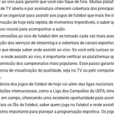
ir ao vivo para garantir que você não fique de fora. Muitas plat
 de TV aberta e por assinatura oferecem cobertura dos principai
el se organizar para assistir aos jogos de futebol que mais lhe 
mação de hoje está repleta de momentos imperdíveis, e saber q
so crucial para acompanhar a ação.
nsmissões ao vivo de futebol têm se tornado cada vez mais aces
ção dos serviços de streaming e a cobertura de canais esportivos
o que deseja saber onde assistir ao vivo. Se você está curioso 
 e onde assistir ao vivo, é importante verificar as plataformas 
nsmissão dos campeonatos mais populares. Esse passo garante
ência de visualização de qualidade, seja na TV ou pelo computad
.
vância dos jogos de futebol de hoje vai além das ligas nacionai
ições internacionais, como a Liga dos Campeões da UEFA, ti
 em campo, oferecendo uma excelente oportunidade para acom
Para os fãs de futebol, saber quem joga no futebol e onde assisti
onto importante para planejar a programação esportiva. Os jogo