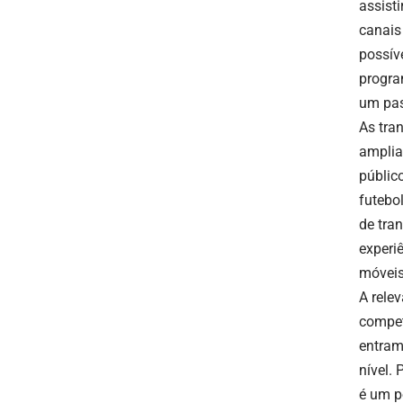
assist
canais
possív
progra
um pas
As tra
amplia
públic
futebol
de tra
experi
móveis
A rele
compet
entram
nível. 
é um p