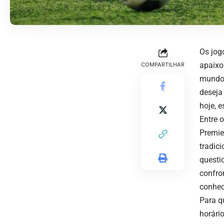
Os jog
apaixo
COMPARTILHAR
mundo,
deseja
hoje, 
Entre 
Premie
tradic
questi
confro
conhec
Para q
horári