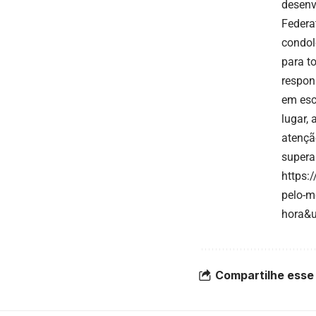
desenv
Federa
condol
para t
respon
em esc
lugar,
atençã
supera
https:
pelo-m
hora&
Compartilhe esse 