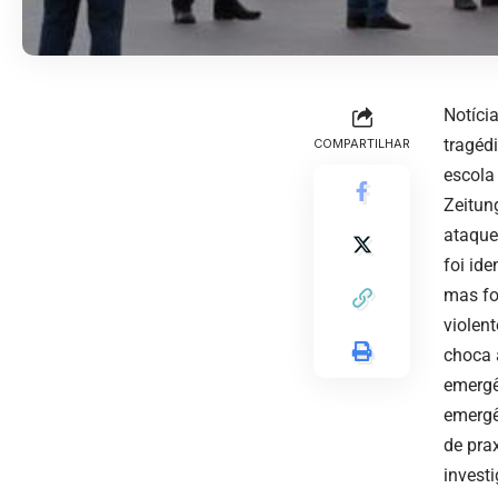
Notíci
tragéd
COMPARTILHAR
escola
Zeitun
ataque
foi ide
mas fo
violen
choca 
emergê
emergê
de pra
invest