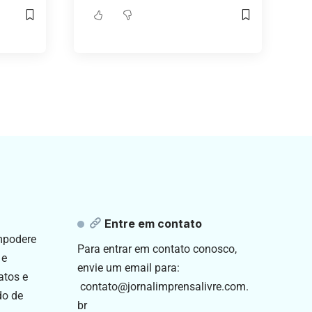
Entre em contato
empodere
Para entrar em contato conosco,
 e
envie um email para:
atos e
contato@jornalimprensalivre.com.
do de
br