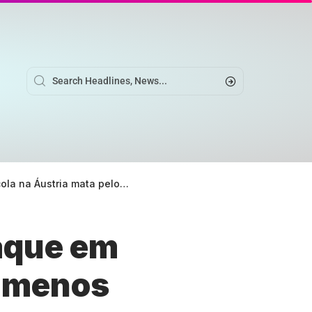
tria mata pelo menos 5 pessoas
aque em
o menos