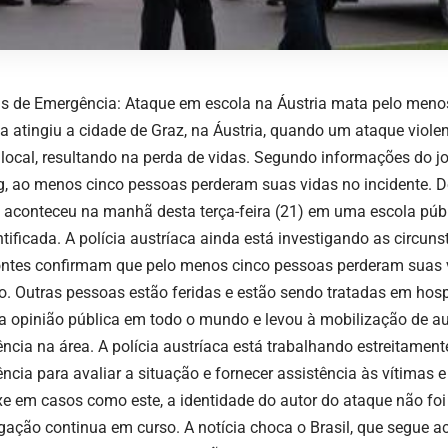
as de Emergência: Ataque em escola na Áustria mata pelo men
ia atingiu a cidade de Graz, na Áustria, quando um ataque viol
 local, resultando na perda de vidas. Segundo informações do j
g, ao menos cinco pessoas perderam suas vidas no incidente. D
 aconteceu na manhã desta terça-feira (21) em uma escola públ
ntificada. A polícia austríaca ainda está investigando as circuns
ntes confirmam que pelo menos cinco pessoas perderam suas 
to. Outras pessoas estão feridas e estão sendo tratadas em hospi
a opinião pública em todo o mundo e levou à mobilização de au
ncia na área. A polícia austríaca está trabalhando estreitamen
ncia para avaliar a situação e fornecer assistência às vítimas 
xe em casos como este, a identidade do autor do ataque não foi 
igação continua em curso. A notícia choca o Brasil, que segue