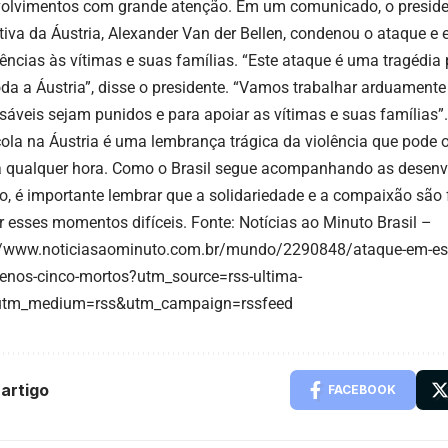
olvimentos com grande atenção. Em um comunicado, o preside
tiva da Áustria, Alexander Van der Bellen, condenou o ataque e
ências às vítimas e suas famílias. “Este ataque é uma tragédia 
oda a Áustria”, disse o presidente. “Vamos trabalhar arduamente
sáveis sejam punidos e para apoiar as vítimas e suas famílias”.
ola na Áustria é uma lembrança trágica da violência que pode 
 a qualquer hora. Como o Brasil segue acompanhando as desen
o, é importante lembrar que a solidariedade e a compaixão são
r esses momentos difíceis. Fonte: Notícias ao Minuto Brasil –
//www.noticiasaominuto.com.br/mundo/2290848/ataque-em-esco
enos-cinco-mortos?utm_source=rss-ultima-
utm_medium=rss&utm_campaign=rssfeed
artigo
FACEBOOK