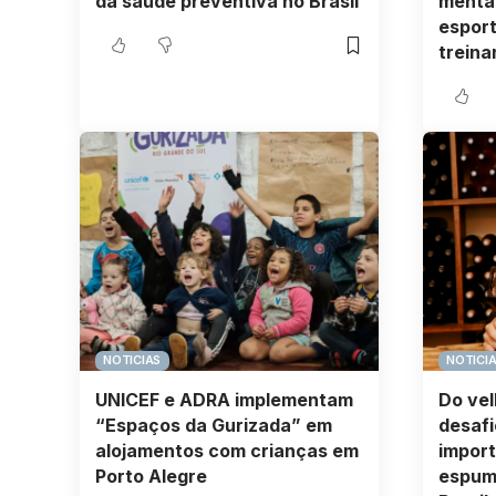
da saúde preventiva no Brasil
menta
esport
treina
NOTICIAS
NOTICI
UNICEF e ADRA implementam
Do vel
“Espaços da Gurizada” em
desafi
alojamentos com crianças em
import
Porto Alegre
espum