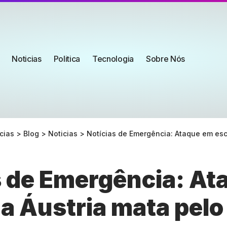
Noticias
Politica
Tecnologia
Sobre Nós
cias
>
Blog
>
Noticias
>
Notícias de Emergência: Ataque em escola na Áus
s de Emergência: At
na Áustria mata pel