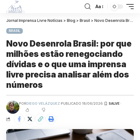
Aa
Jornal Imprensa Livre Notícias
>
Blog
>
Brasil
>
Novo Desenrola Brasil: por que milhões estão renegociando dívidas e o que uma imprensa livre precisa analisar além dos números
BRASIL
Novo Desenrola Brasil: por que
milhões estão renegociando
dívidas e o que uma imprensa
livre precisa analisar além dos
números
POR
DIEGO VELÁZQUEZ
PUBLICADO 18/06/2026