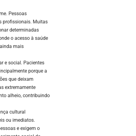
ome. Pessoas
 profissionais. Muitas
donar determinadas
 onde o acesso à saúde
 ainda mais
r e social. Pacientes
incipalmente porque a
ições que deixam
mas extremamente
to alheio, contribuindo
nça cultural
eis ou imediatos.
pessoas e exigem o