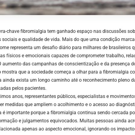
vra-chave fibromialgia tem ganhado espaço nas discussões sob
os sociais e qualidade de vida. Mais do que uma condição marca
rome representa um desafio diário para milhares de brasileiros
as físicos e emocionais capazes de comprometer trabalho, rela
 O aumento das campanhas de conscientização e da presença d
co mostra que a sociedade começa a olhar para a fibromialgia 
 ainda exista um longo caminho até o reconhecimento pleno da
tadas pelos pacientes.
timos anos, representantes públicos, especialistas e moviment
er medidas que ampliem o acolhimento e o acesso ao diagnós
a é importante porque a fibromialgia continua sendo cercada po
ormação e julgamentos equivocados. Muitas pessoas ainda ac
elacionada apenas ao aspecto emocional, ignorando os impactos