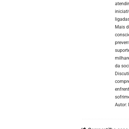
atendi
inicia
ligada
Mais d
consci
preven
suporte
milhar
da soc
Discuti
compre
enfren
sofrim
Autor: