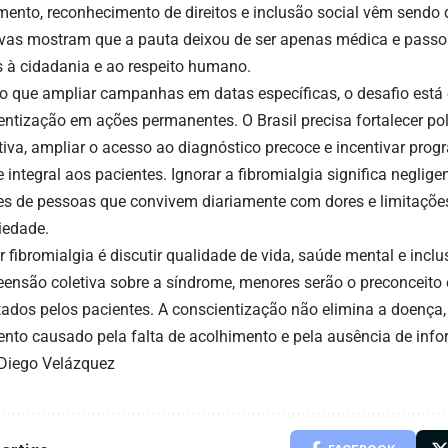
mento, reconhecimento de direitos e inclusão social vêm sendo 
tivas mostram que a pauta deixou de ser apenas médica e passo
s à cidadania e ao respeito humano.
o que ampliar campanhas em datas específicas, o desafio está
entização em ações permanentes. O Brasil precisa fortalecer pol
tiva, ampliar o acesso ao diagnóstico precoce e incentivar pr
 integral aos pacientes. Ignorar a fibromialgia significa neglige
es de pessoas que convivem diariamente com dores e limitações
iedade.
r fibromialgia é discutir qualidade de vida, saúde mental e incl
ensão coletiva sobre a síndrome, menores serão o preconceito
tados pelos pacientes. A conscientização não elimina a doença,
ento causado pela falta de acolhimento e pela ausência de inf
 Diego Velázquez