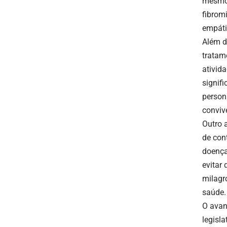
mesmo 
fibrom
empáti
Além d
tratam
ativida
signif
person
conviv
Outro 
de con
doença
evitar
milagr
saúde.
O avan
legisla