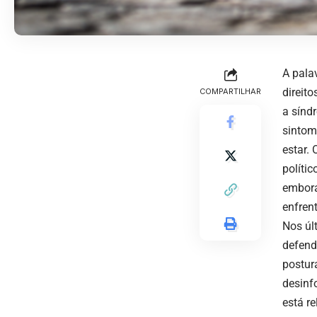
A pala
direit
COMPARTILHAR
a sínd
sintom
estar.
políti
embora
enfren
Nos úl
defend
postur
desinf
está r