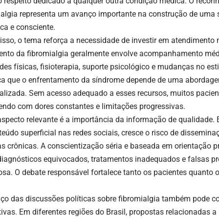
respeito dedicado a qualquer outra condição médica. O reconh
ialgia representa um avanço importante na construção de uma
ca e consciente.
isso, o tema reforça a necessidade de investir em atendimento m
ento da fibromialgia geralmente envolve acompanhamento médi
des físicas, fisioterapia, suporte psicológico e mudanças no esti
ica que o enfrentamento da síndrome depende de uma abordage
alizada. Sem acesso adequado a esses recursos, muitos pacie
endo com dores constantes e limitações progressivas.
aspecto relevante é a importância da informação de qualidade
teúdo superficial nas redes sociais, cresce o risco de dissemin
s crônicas. A conscientização séria e baseada em orientação pr
 diagnósticos equivocados, tratamentos inadequados e falsas p
osa. O debate responsável fortalece tanto os pacientes quanto o
ço das discussões políticas sobre fibromialgia também pode co
tivas. Em diferentes regiões do Brasil, propostas relacionadas a