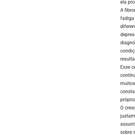
ela pr
A fibr
fadiga
difere
depres
diagnó
condiç
result
Esse c
contín
muitos
consta
própri
O cres
justam
assunt
sobre 