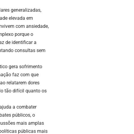
ares generalizadas,
idade elevada em
onvivem com ansiedade,
mplexo porque o
 de identificar a
ntando consultas sem
ico gera sofrimento
rmação faz com que
ao relatarem dores
 tão difícil quanto os
 ajuda a combater
ates públicos, o
iscussões mais amplas
políticas públicas mais