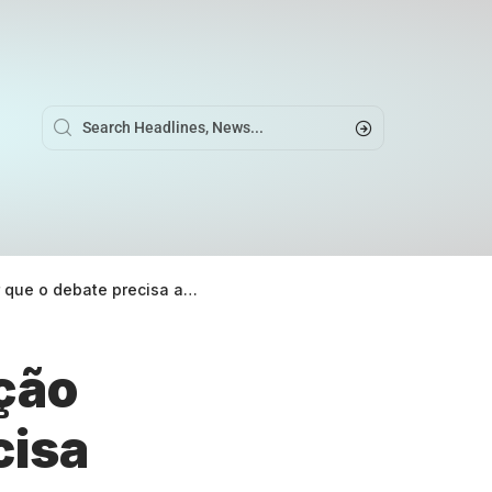
bate precisa avançar no Brasil
ação
cisa