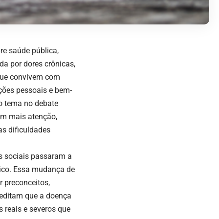
re saúde pública,
da por dores crônicas,
 que convivem com
ções pessoais e bem-
o tema no debate
com mais atenção,
s dificuldades
os sociais passaram a
tico. Essa mudança de
r preconceitos,
reditam que a doença
 reais e severos que