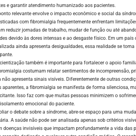
ntes e garantir atendimento humanizado aos pacientes.
ponto relevante envolve o impacto econômico e social da síndr
sticadas com fibromialgia frequentemente enfrentam limitações
am reduzir jornadas de trabalho, mudar de função ou até aban
ades devido às dores intensas e ao desgaste físico. Em um país
alizada ainda apresenta desigualdades, essa realidade se torna
pante.
cientização também é importante para fortalecer o apoio familia
bromialgia costumam relatar sentimentos de incompreensão, pr
 não apresenta sinais visíveis. Diferentemente de outras cond
 aparentes, a fibromialgia se manifesta de forma silenciosa, 
citante. Isso faz com que muitas pessoas minimizem o sofrimen
 isolamento emocional do paciente.
liar o debate sobre a síndrome, abre-se espaço para uma muda
ária. A saúde não pode ser analisada apenas sob critérios visív
m doenças invisíveis que impactam profundamente a vida das 