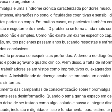
ovoca no organismo.
omialgia é uma síndrome crônica caracterizada por dores muscul
 intensa, alterações no sono, dificuldades cognitivas e sensibil
ntes partes do corpo. Em muitos casos, os pacientes também c
são e esgotamento mental. O problema se torna ainda mais co
stico não é simples. Como não existe um exame específico capaz
ão, muitos pacientes passam anos buscando respostas e enfre
ados conclusivos.
enário provoca consequências profundas. A demora no diagnóst
uo e pode agravar o quadro clínico. Além disso, a falta de info
 trabalhadores sejam vistos como improdutivos ou exagerados 
ntes. A invisibilidade da doença acaba se tornando um obstáculo
os sintomas.
cimento das campanhas de conscientização sobre fibromialgia
ente essa desinformação. Quando o tema ganha espaço em deb
o deixa de ser tratado como algo isolado e passa a integrar d
saúde, inclusão e dignidade. Isso é fundamental para estimular 