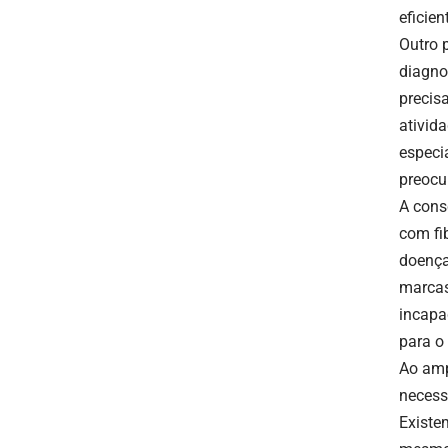
eficie
Outro 
diagno
precis
ativid
especi
preocu
A cons
com fi
doença
marcas
incapa
para o
Ao amp
necess
Existe