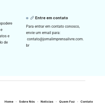
Entre em contato
empodere
Para entrar em contato conosco,
 e
envie um email para:
atos e
contato@jornalimprensalivre.com.
do de
br
Home
Sobre Nós
Noticias
Quem Faz
Contato