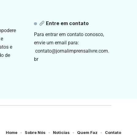
Entre em contato
empodere
Para entrar em contato conosco,
 e
envie um email para:
atos e
contato@jornalimprensalivre.com.
do de
br
Home
Sobre Nós
Noticias
Quem Faz
Contato