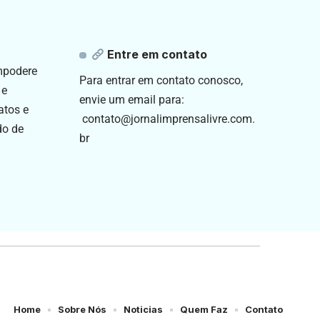
Entre em contato
empodere
Para entrar em contato conosco,
 e
envie um email para:
atos e
contato@jornalimprensalivre.com.
do de
br
Home
Sobre Nós
Noticias
Quem Faz
Contato