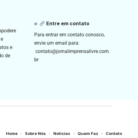
Entre em contato
empodere
Para entrar em contato conosco,
 e
envie um email para:
atos e
contato@jornalimprensalivre.com.
do de
br
Home
Sobre Nós
Noticias
Quem Faz
Contato